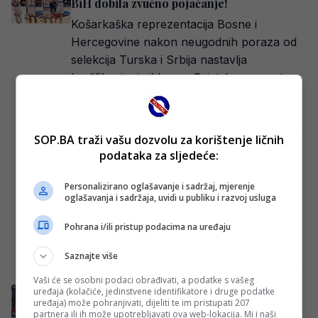
BiH dobila zvučno pojačanje!
Košarkaška reprezentacija Bosne i
Hercegovine nakon neugodnih poraza od
selekcija Turska i Srbija nastavlja
kvalifikacioni ciklus za Svjetsko prvenstvo
krajem…
Redakcija Sop
·
19/02/2026
SOP.BA traži vašu dozvolu za korištenje ličnih
podataka za sljedeće:
Amar Gegić ima novi klub!
Amar Gegić novi je košarkaš Spartaka iz
Personalizirano oglašavanje i sadržaj, mjerenje
Subotice, potvrdio je klub zvaničnim
oglašavanja i sadržaja, uvidi u publiku i razvoj usluga
saopštenjem. Reprezentativac Bosne i
Pohrana i/ili pristup podacima na uređaju
Hercegovine danas je i…
Redakcija Sop
·
11/02/2026
Saznajte više
Vaši će se osobni podaci obrađivati, a podatke s vašeg
Amar Gegić otkrio šta se mora uraditi da
uređaja (kolačiće, jedinstvene identifikatore i druge podatke
uređaja) može pohranjivati, dijeliti te im pristupati 207
reprezentacija napravi veći iskorak!
partnera ili ih može upotrebljavati ova web-lokacija. Mi i naši