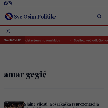
Skip
to
content
Sve Osim Politike
ar zvanično predstavljen u novom klubu
Spalletti već odlučio hoće
NAJNOVIJE
amar gegić
Sjajne vijesti: Košarkaška reprezentacija