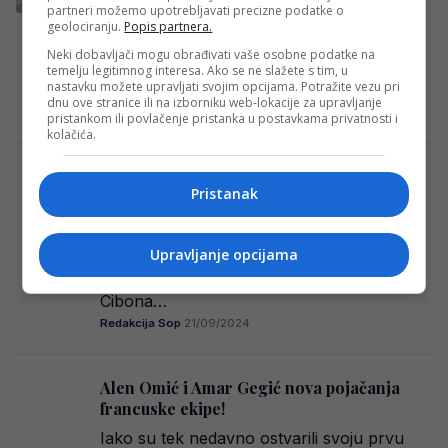
partneri možemo upotrebljavati precizne podatke o
Košarkaška reprezentacija Bosne i
geolociranju.
Popis partnera.
Hercegovine odigrala je sjajnu utakmicu na
Neki dobavljači mogu obrađivati vaše osobne podatke na
Eurobasketu protiv moćne Italije! Italija je
temelju legitimnog interesa. Ako se ne slažete s tim, u
nastavku možete upravljati svojim opcijama. Potražite vezu pri
ipak slavila pobjedu rezultatom…
dnu ove stranice ili na izborniku web-lokacije za upravljanje
Redakcija Sop
·
31/08/2025
pristankom ili povlačenje pristanka u postavkama privatnosti i
kolačića.
Briljantna partija Amara Gegića na
Pristanak
otvaranju ABA lige
Nova sezona ABA lige započela je
utakmicom između Cibone i Zadra, u kojoj
Upravljanje opcijama
je Zadar uvjerljivo slavio rezultatom 87:69.
Cibona…
Redakcija Sop
·
21/09/2024
Alen Omić i Amar Gegić nova pojačanja
francuske ekipe!
Iako su tek nedavno ostvarili svoju prvu