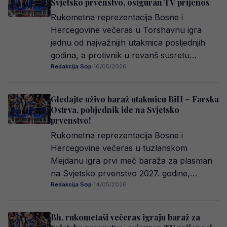
Svjetsko prvenstvo, osiguran TV prijenos
Rukometna reprezentacija Bosne i
Hercegovine večeras u Torshavnu igra
jednu od najvažnijih utakmica posljednjih
godina, a protivnik u revanš susretu…
Redakcija Sop
·
16/05/2026
Gledajte uživo baraž utakmicu BiH – Farska
Ostrva, pobjednik ide na Svjetsko
prvenstvo!
Rukometna reprezentacija Bosne i
Hercegovine večeras u tuzlanskom
Mejdanu igra prvi meč baraža za plasman
na Svjetsko prvenstvo 2027. godine,…
Redakcija Sop
·
14/05/2026
Bh. rukometaši večeras igraju baraž za