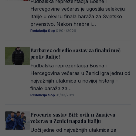
Fudbalska reprezentacija Bosne i
Hercegovine večeras je ugostila selekciju
Italije u okviru finala baraža za Svjetsko
prvenstvo. Nakon hrabre i…
Redakcija Sop
·
01/04/2026
Barbarez odredio sastav za finalni meč
protiv Italije!
Fudbalska reprezentacija Bosna i
Hercegovina večeras u Zenici igra jednu od
najvažnijih utakmica u novijoj historiji –
finale baraža za…
Redakcija Sop
·
31/03/2026
Procurio sastav BiH; ovih 11 Zmajeva
večeras u Zenici napada Italiju
Uoči jedne od najvažnijih utakmica za