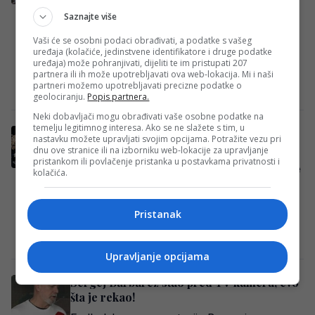
Saznajte više
Rukometna reprezentacija Bosne i
Hercegovine nalazi se na korak do velikog
Vaši će se osobni podaci obrađivati, a podatke s vašeg
uređaja (kolačiće, jedinstvene identifikatore i druge podatke
takmičenja, a posljednja prepreka na tom
uređaja) može pohranjivati, dijeliti te im pristupati 207
putu bit će…
partnera ili ih može upotrebljavati ova web-lokacija. Mi i naši
partneri možemo upotrebljavati precizne podatke o
Redakcija Sop
·
10/04/2026
geolociranju.
Popis partnera.
Neki dobavljači mogu obrađivati vaše osobne podatke na
temelju legitimnog interesa. Ako se ne slažete s tim, u
Da se naježiš: BH Fanaticosi objavili video
nastavku možete upravljati svojim opcijama. Potražite vezu pri
iz nezaboravne noći
dnu ove stranice ili na izborniku web-lokacije za upravljanje
pristankom ili povlačenje pristanka u postavkama privatnosti i
Navijačka grupa BHFanaticos još jednom je
kolačića.
pokazala koliko znači podrška s tribina za
fudbalsku reprezentaciju Bosna i
Pristanak
Hercegovina nogometna reprezentacija…
Redakcija Sop
·
06/04/2026
Upravljanje opcijama
Sergej Barbarez stao pred TV kameru, evo
šta je rekao!