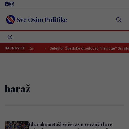
Skip
to
content
Sve Osim Politike
ovo okrenula leđa
Selektor Švedske otputovao “na noge” Smajlov
NAJNOVIJE
baraž
Bh. rukometaši večeras u revanšu love