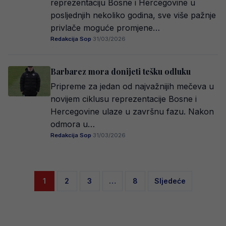
reprezentaciju Bosne i Hercegovine u
posljednjih nekoliko godina, sve više pažnje
privlače moguće promjene…
Redakcija Sop
·
31/03/2026
Barbarez mora donijeti tešku odluku
Pripreme za jedan od najvažnijih mečeva u
novijem ciklusu reprezentacije Bosne i
Hercegovine ulaze u završnu fazu. Nakon
odmora u…
Redakcija Sop
·
31/03/2026
Posts
1
2
3
…
8
Sljedeće
pagination