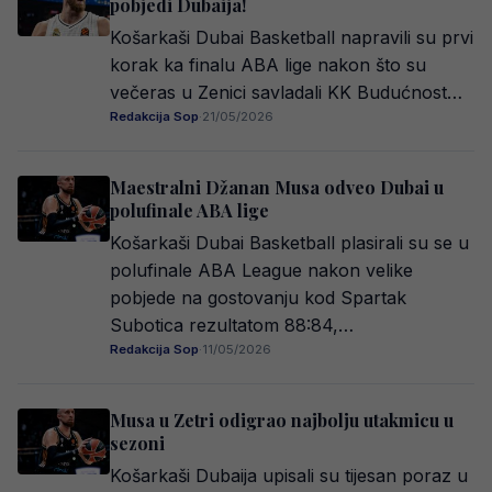
pobjedi Dubaija!
Košarkaši Dubai Basketball napravili su prvi
korak ka finalu ABA lige nakon što su
večeras u Zenici savladali KK Budućnost…
Redakcija Sop
·
21/05/2026
Maestralni Džanan Musa odveo Dubai u
polufinale ABA lige
Košarkaši Dubai Basketball plasirali su se u
polufinale ABA League nakon velike
pobjede na gostovanju kod Spartak
Subotica rezultatom 88:84,…
Redakcija Sop
·
11/05/2026
Musa u Zetri odigrao najbolju utakmicu u
sezoni
Košarkaši Dubaija upisali su tijesan poraz u