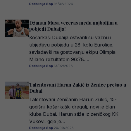
Redakcija Sop
·
16/02/2026
Džanan Musa večeras među najboljim u
pobjedi Dubaija!
Košarkaši Dubaija ostvarili su važnu i
ubjedljivu pobjedu u 28. kolu Eurolige,
savladavši na gostovanju ekipu Olimpia
Milano rezultatom 96:78….
Redakcija Sop
·
13/02/2026
Talentovani Harun Zukić iz Zenice prešao u
Dubai
Talentovani Zeničanin Harun Zukić, 15-
godišnji košarkaški dragulj, novi je član
kluba Dubai. Harun stiže iz zeničkog KK
Vukovi, gdje je…
Redakcija Sop
·
20/09/2025