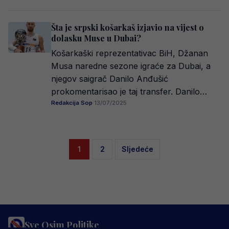
Šta je srpski košarkaš izjavio na vijest o
dolasku Muse u Dubai?
Košarkaški reprezentativac BiH, Džanan
Musa naredne sezone igraće za Dubai, a
njegov saigrač Danilo Anđušić
prokomentarisao je taj transfer. Danilo…
Redakcija Sop
·
13/07/2025
Posts
1
2
Sljedeće
pagination
Sve Osim Politike