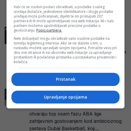
Ujedinjenih Arapskih…
Vaši će se osobni podaci obrađivati, a podatke s vašeg
Redakcija Sop
·
27/02/2026
uređaja (kolačiće, jedinstvene identifikatore i druge podatke
uređaja) može pohranjivati, dijeliti te im pristupati 207
partnera ili ih može upotrebljavati ova web-lokacija. Mi i naši
partneri možemo upotrebljavati precizne podatke o
Sarajevska Bosna poražena od Dubaija,
geolociranju.
Popis partnera.
Musa i Kamenjaš odigrali odlično
Neki dobavljači mogu obrađivati vaše osobne podatke na
temelju legitimnog interesa. Ako se ne slažete s tim, u
Košarkaši KK Bosna BH Telecom poraženi
nastavku možete upravljati svojim opcijama. Potražite vezu pri
su na otvaranju Top 8 faze ABA League na
dnu ove stranice ili na izborniku web-lokacije za upravljanje
pristankom ili povlačenje pristanka u postavkama privatnosti i
gostovanju kod Dubai Basketball
kolačića.
rezultatom…
Redakcija Sop
·
16/02/2026
Pristanak
Sarajevska Bosna večeras protiv Muse i
Upravljanje opcijama
društva, osiguran TV prijenos
Košarkaši KK Bosna BH Telecom danas
otvaraju top osam fazu ABA lige
zahtjevnim gostovanjem kod ambicioznog
sastava Dubai Basketball, koji…