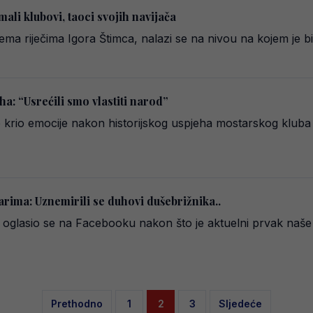
mali klubovi, taoci svojih navijača
ema riječima Igora Štimca, nalazi se na nivou na kojem je b
a: “Usrećili smo vlastiti narod”
e krio emocije nakon historijskog uspjeha mostarskog kluba
arima: Uznemirili se duhovi dušebrižnika..
i, oglasio se na Facebooku nakon što je aktuelni prvak na
Posts
Prethodno
1
2
3
Sljedeće