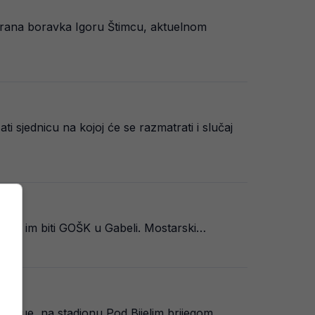
zabrana boravka Igoru Štimcu, aktuelnom
 sjednicu na kojoj će se razmatrati i slučaj
k će im biti GOŠK u Gabeli. Mostarski…
eague, na stadionu Pod Bijelim brijegom