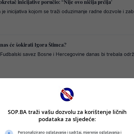
kretač inicijative poručio: “Nije ovo ničija prćija’
 je inicijativa kojom se traži oduzimanje radne dozvole i 
nas će šokirati Igora Štimca?
Fudbalski savez Bosne i Hercegovine danas bi trebala održati
 od NS BiH, oglasio se oštrom porukom
i susret osmine finala Kupa Bosne i Hercegovine, a protivni
SOP.BA traži vašu dozvolu za korištenje ličnih
podataka za sljedeće:
ceom: Imamo jasan plan za ovu utakmicu..
Personalizirano oglašavanje i sadržaj, mjerenje oglašavanja i
 četvrtak će, u okviru play-offa UEFA Europa Conference L