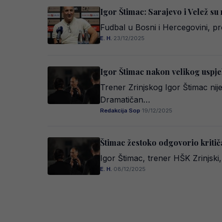
Igor Štimac: Sarajevo i Velež su 
Fudbal u Bosni i Hercegovini, pr
E. H.
·
23/12/2025
Igor Štimac nakon velikog uspjeh
Trener Zrinjskog Igor Štimac nij
Dramatičan…
Redakcija Sop
·
19/12/2025
Štimac žestoko odgovorio kritič
Igor Štimac, trener HŠK Zrinjsk
E. H.
·
08/12/2025