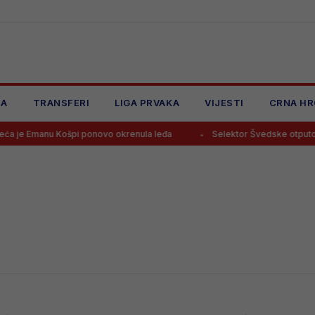
JA
TRANSFERI
LIGA PRVAKA
VIJESTI
CRNA HR
je Emanu Košpi ponovo okrenula leđa
Selektor Švedske otputovao