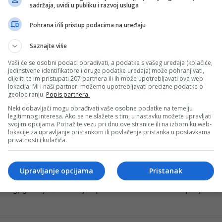
sadržaja, uvidi u publiku i razvoj usluga
Pohrana i/ili pristup podacima na uređaju
Saznajte više
vijače Željezničara
Vaši će se osobni podaci obrađivati, a podatke s vašeg uređaja (kolačiće,
Mostar, Igor Štimac, govorio je za MeridianSport o stanju
jedinstvene identifikatore i druge podatke uređaja) može pohranjivati,
dijeliti te im pristupati 207 partnera ili ih može upotrebljavati ova web-
lokacija. Mi i naši partneri možemo upotrebljavati precizne podatke o
geolociranju.
Popis partnera.
Neki dobavljači mogu obrađivati vaše osobne podatke na temelju
pahu i Barbareza kao rijetko ko
legitimnog interesa. Ako se ne slažete s tim, u nastavku možete upravljati
svojim opcijama. Potražite vezu pri dnu ove stranice ili na izborniku web-
Meridiansporta bio je trener Zrinjskog Igor Štimac (58). U j
lokacije za upravljanje pristankom ili povlačenje pristanka u postavkama
privatnosti i kolačića.
Upravljanje opcijama
Pristanak
aci maltretiraju Hrvate..
jskog, gostujući u studiju splitske Jadran TV nastupio je viš