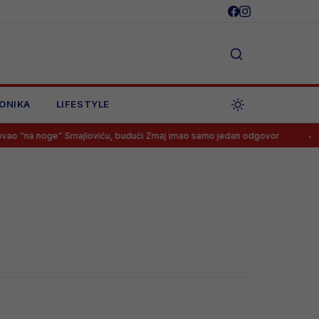
ONIKA
LIFESTYLE
 “na noge” Smajloviću, budući Zmaj imao samo jedan odgovor
Goo