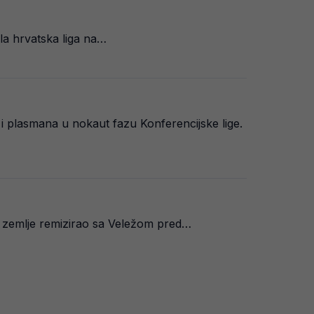
ila hrvatska liga na…
 i plasmana u nokaut fazu Konferencijske lige.
še zemlje remizirao sa Veležom pred…