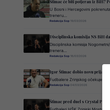
Štimac će biti potjeran iz BiH? Po
U Bosni i Hercegovini pokrenuta
treneru…
Redakcija Sop
·
19/03/2026
Disciplinska komisija NS BiH da
Disciplinska komisija Nogometni/
trenera…
Redakcija Sop
·
18/03/2026
Igor Štimac dobio novu prijavu
Fudbalere Zrinjskog očekuje prv
Redakcija Sop
·
04/03/2026
Štimac pred duel s Crystal Pala
Fudbaleri HŠK Zrinjski Mostar u