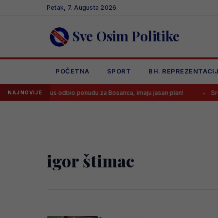
Skip
Petak, 7. Augusta 2026.
to
content
Sve Osim Politike
POČETNA
SPORT
BH. REPREZENTACI
Juventus odbio ponudu za Bosanca, imaju jasan plan!
Sreća 
NAJNOVIJE
igor štimac