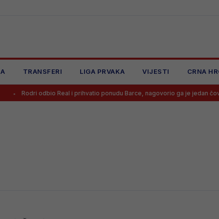
JA
TRANSFERI
LIGA PRVAKA
VIJESTI
CRNA HR
Rodri odbio Real i prihvatio ponudu Barce, nagovorio ga je jedan čovjek č