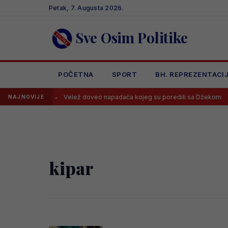
Skip
Petak, 7. Augusta 2026.
to
content
Sve Osim Politike
POČETNA
SPORT
BH. REPREZENTACI
rijenos!
Velež doveo napadača kojeg su poredili sa Džekom
NAJNOVIJE
kipar