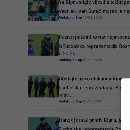
Sa Kipra stigle vijesti o težini p
Veznjak Ivan Šunjić morao je na
Redakcija Sop
·
16/02/2026
Poznat početni sastav reprezent
NFudbalska reprezentacija Bosne 
u 20:45…
Redakcija Sop
·
09/10/2025
Gledajte uživo utakmicu Kipar 
Fudbalska reprezentacija Bosne i
imati…
Redakcija Sop
·
09/10/2025
Danas je meč protiv Kipra, jedn
Fudbalska reprezentacija Bosne i 