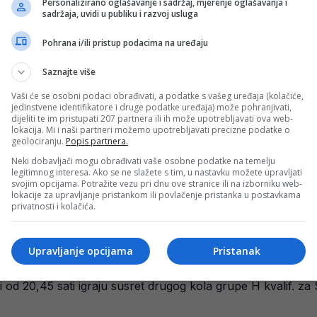
Personalizirano oglašavanje i sadržaj, mjerenje oglašavanja i
sadržaja, uvidi u publiku i razvoj usluga
Pohrana i/ili pristup podacima na uređaju
Saznajte više
li Kipar na Bilinom polju!
Vaši će se osobni podaci obrađivati, a podatke s vašeg uređaja (kolačiće,
vjetsko prvenstvo Bosna i Hercegovina i Kipar odigrali su 
jedinstvene identifikatore i druge podatke uređaja) može pohranjivati,
dijeliti te im pristupati 207 partnera ili ih može upotrebljavati ova web-
lokacija. Mi i naši partneri možemo upotrebljavati precizne podatke o
geolociranju.
Popis partnera.
a i Hercegovina – Kipar
Neki dobavljači mogu obrađivati vaše osobne podatke na temelju
legitimnog interesa. Ako se ne slažete s tim, u nastavku možete upravljati
i Hercegovine večeras će odigrati meč drugog kola kvalifik
svojim opcijama. Potražite vezu pri dnu ove stranice ili na izborniku web-
lokacije za upravljanje pristankom ili povlačenje pristanka u postavkama
privatnosti i kolačića.
Upravljanje opcijama
Pristanak
iše od 20 TV kanala
ci od 20,45 sati igraju susret drugog kola grupe H kvalif. z