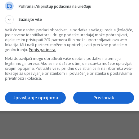
evo kakvu je partiju pružio
Pohrana i/ili pristup podacima na uređaju
na parketima košarkaške NBA lige, a novi neočekivan poraz
Saznajte više
Vaši će se osobni podaci obrađivati, a podatke s vašeg uređaja (kolačiće,
jedinstvene identifikatore i druge podatke uređaja) može pohranjivati,
izdanje, prekinut niz pobjeda Phoenixa
dijeliti te im pristupati 207 partnera ili ih može upotrebljavati ova web-
lokacija. Mi i naši partneri možemo upotrebljavati precizne podatke o
dili Phoenix Sunse rezultatom 112:105, prekinuvši njihov n
geolociranju.
Popis partnera.
Neki dobavljači mogu obrađivati vaše osobne podatke na temelju
legitimnog interesa. Ako se ne slažete s tim, u nastavku možete upravljati
svojim opcijama. Potražite vezu pri dnu ove stranice ili na izborniku web-
lokacije za upravljanje pristankom ili povlačenje pristanka u postavkama
privatnosti i kolačića.
ća u pobjedi Phoenixa
u pobjedu u nizu protiv Golden State Warriorsa rezultatom 1
Upravljanje opcijama
Pristanak