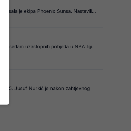
 upisala je ekipa Phoenix Sunsa. Nastavili…
iz od sedam uzastopnih pobjeda u NBA ligi.
23:115. Jusuf Nurkić je nakon zahtjevnog