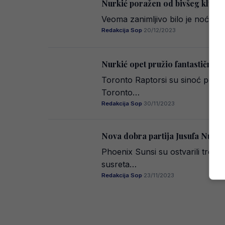
Nurkić poražen od bivšeg kluba, 
Veoma zanimljivo bilo je noćas 
Redakcija Sop
·
20/12/2023
Nurkić opet pružio fantastično 
Toronto Raptorsi su sinoć pobije
Toronto…
Redakcija Sop
·
30/11/2023
Nova dobra partija Jusufa Nurki
Phoenix Sunsi su ostvarili treć
susreta…
Redakcija Sop
·
23/11/2023