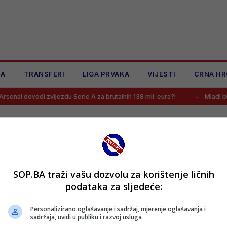
JA
TRANSFERI
LIGA PRVAKA
VIJESTI
CRNA HR
senal dovodi zvijezdu Serie A za brutalnih 138 mil. eura?!
Mladi bh.
SOP.BA traži vašu dozvolu za korištenje ličnih
podataka za sljedeće:
Personalizirano oglašavanje i sadržaj, mjerenje oglašavanja i
sadržaja, uvidi u publiku i razvoj usluga