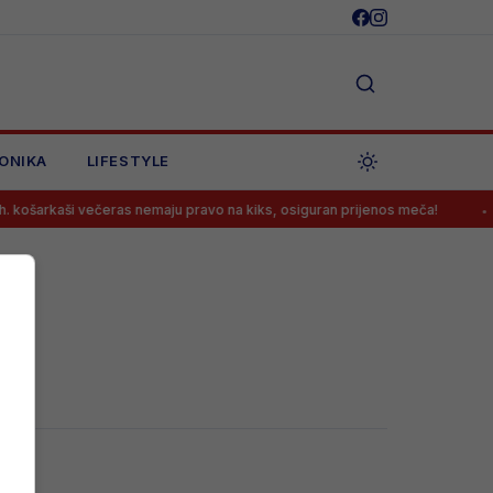
ONIKA
LIFESTYLE
 košarkaši večeras nemaju pravo na kiks, osiguran prijenos meča!