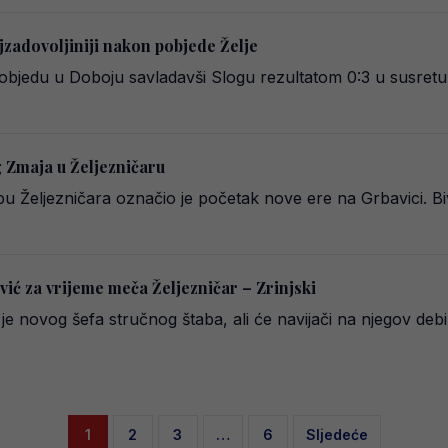
jzadovoljiniji nakon pobjede Želje
 pobjedu u Doboju savladavši Slogu rezultatom 0:3 u susretu
 Zmaja u Željezničaru
 Željezničara označio je početak nove ere na Grbavici. Biv
vić za vrijeme meča Željezničar – Zrinjski
 je novog šefa stručnog štaba, ali će navijači na njegov deb
Posts
1
2
3
…
6
Sljedeće