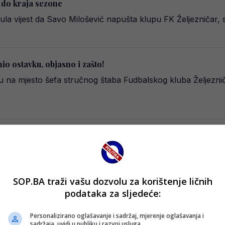
r do kraja sezone
la vijest da Savo Milošević napušta klupu FK Željezničar, 
o ostavku, objasno i zašto!
u na mjesto šefa stručnog štaba Fudbalskog kluba Željeznič
tra odlazi iz Željezničara, za njim i Sanin Mirvić?
i portal Sportske.ba, Savo Milošević nalazi se pred odlas
SOP.BA traži vašu dozvolu za korištenje ličnih
podataka za sljedeće:
 iz Hrvatske stižu i sportski direktor i trener?
Personalizirano oglašavanje i sadržaj, mjerenje oglašavanja i
ogao bi u narednim mjesecima proći kroz ozbiljne promjen
sadržaja, uvidi u publiku i razvoj usluga