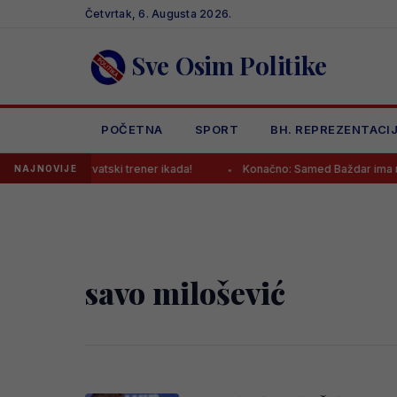
Skip
Četvrtak, 6. Augusta 2026.
to
content
Sve Osim Politike
POČETNA
SPORT
BH. REPREZENTACI
ajplaćeniji hrvatski trener ikada!
Konačno: Samed Baždar ima novi
NAJNOVIJE
savo milošević