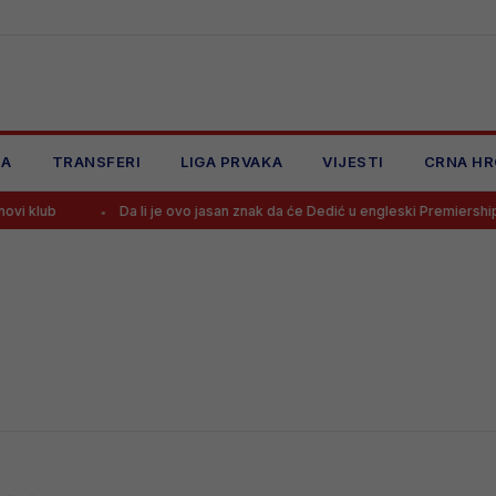
JA
TRANSFERI
LIGA PRVAKA
VIJESTI
CRNA HR
 klub
Da li je ovo jasan znak da će Dedić u engleski Premiership?!