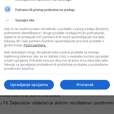
Pohrana i/ili pristup podacima na uređaju
Saznajte više
a u Prijedoru kakva se rijetko čuje u BiH
Vaši će se osobni podaci obrađivati, a podatke s vašeg uređaja (kolačiće,
jedinstvene identifikatore i druge podatke uređaja) može pohranjivati,
arisao je dramatičnu pobjedu svog FK Željezničar u gostim
dijeliti te im pristupati 207 partnera ili ih može upotrebljavati ova web-
lokacija. Mi i naši partneri možemo upotrebljavati precizne podatke o
geolociranju.
Popis partnera.
Neki dobavljači mogu obrađivati vaše osobne podatke na temelju
legitimnog interesa. Ako se ne slažete s tim, u nastavku možete upravljati
svojim opcijama. Potražite vezu pri dnu ove stranice ili na izborniku web-
a: “Napravili smo korak naprijed”
lokacije za upravljanje pristankom ili povlačenje pristanka u postavkama
privatnosti i kolačića.
sne i Hercegovine, fudbaleri FK Željezničar poraženi su na
Upravljanje opcijama
Pristanak
odila ista stvar kao u Partizanu
FK Željezničar obilježen je dobrim rezultatima i pozitivnim