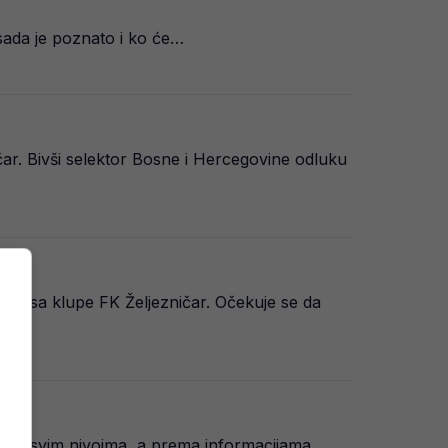
sada je poznato i ko će…
ar. Bivši selektor Bosne i Hercegovine odluku
kom sa klupe FK Željezničar. Očekuje se da
e na svim nivoima, a prema informacijama