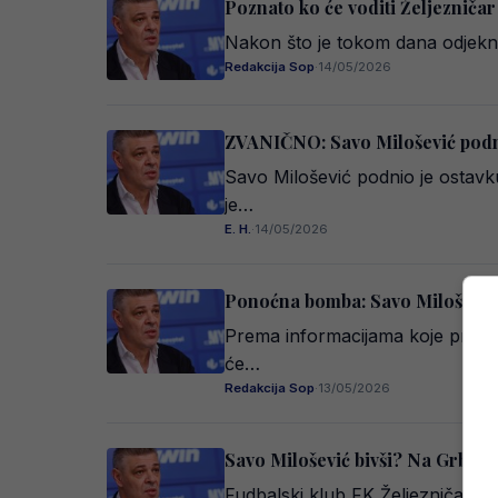
Poznato ko će voditi Željezniča
Nakon što je tokom dana odjeknu
Redakcija Sop
·
14/05/2026
ZVANIČNO: Savo Milošević podni
Savo Milošević podnio je ostavk
je…
E. H.
·
14/05/2026
Ponoćna bomba: Savo Milošević su
Prema informacijama koje prenos
će…
Redakcija Sop
·
13/05/2026
Savo Milošević bivši? Na Grbavicu
Fudbalski klub FK Željezničar m