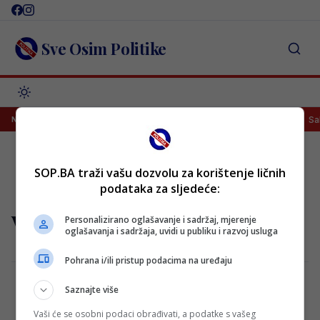
Skip
to
content
Sve Osim Politike
ooooool! Tabaković postigao prvijenac za pobjedu Salzburga!
Sal
NAJNOVIJE
SOP.BA traži vašu dozvolu za korištenje ličnih
podataka za sljedeće:
visoko
Personalizirano oglašavanje i sadržaj, mjerenje
oglašavanja i sadržaja, uvidi u publiku i razvoj usluga
Pohrana i/ili pristup podacima na uređaju
Saznajte više
Savo Milošević posjetio Visoko pred
Vaši će se osobni podaci obrađivati, a podatke s vašeg