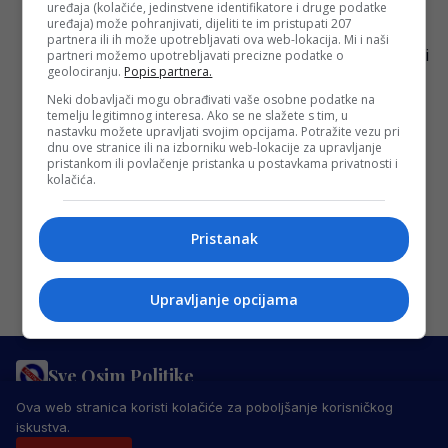
okupljanje reprezentacije BiH, jedan gest
uređaja (kolačiće, jedinstvene identifikatore i druge podatke
uređaja) može pohranjivati, dijeliti te im pristupati 207
ga je posebno oduševio
partnera ili ih može upotrebljavati ova web-lokacija. Mi i naši
Selektor nogometne reprezentacije Bosne i
partneri možemo upotrebljavati precizne podatke o
geolociranju.
Popis partnera.
Hercegovine, Savo Milošević, posjetio je
Neki dobavljači mogu obrađivati vaše osobne podatke na
Visoko uoči završetka kvalifikacija za
temelju legitimnog interesa. Ako se ne slažete s tim, u
Europsko prvenstvo. Smješten u
nastavku možete upravljati svojim opcijama. Potražite vezu pri
dnu ove stranice ili na izborniku web-lokacije za upravljanje
Bosanskoj…
pristankom ili povlačenje pristanka u postavkama privatnosti i
Redakcija Sop
·
11/11/2023
kolačića.
Pristanak
Upravljanje opcijama
Sve Osim Politike
PRAVILA PRIVATNOSTI
MARKETING
USLOVI KORIŠTENJA
Ova web stranica koristi kolačiće za poboljšanje korisničkog
IMPRESSUM
KONTAKT
iskustva.
© 2026 Sve Osim Politike. Sva prava zadržana.