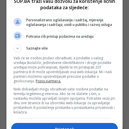
SOP.BA traži vašu dozvolu za korištenje ličnih
Tomićeva odluka probudila duhove
podataka za sljedeće:
Večeras su na stadionu Asim Ferhatović
Hase zaostalu utakmicu 18. kola Premijer
Personalizirano oglašavanje i sadržaj, mjerenje
lige Bosne i Hercegovine odigrali Sarajevo i
oglašavanja i sadržaja, uvidi u publiku i razvoj usluga
banjalučki…
Pohrana i/ili pristup podacima na uređaju
Redakcija Sop
·
26/03/2025
Saznajte više
Vuković je jednom odbio poziv među
Vaši će se osobni podaci obrađivati, a podatke s vašeg
Zmajeve, treba li Barbarez pokušati još
uređaja (kolačiće, jedinstvene identifikatore i druge podatke
uređaja) može pohranjivati, dijeliti te im pristupati 207
jednom?
partnera ili ih može upotrebljavati ova web-lokacija. Mi i naši
partneri možemo upotrebljavati precizne podatke o
Fudbaleri Borca sinoć su remizirali protiv
geolociranju.
Popis partnera.
Rapida iz Beča u prvoj utakmici osmine
Neki dobavljači mogu obrađivati vaše osobne podatke na
finala Konferencijske lige (1:1), a spasitelj
temelju legitimnog interesa. Ako se ne slažete s tim, u
prvaka…
nastavku možete upravljati svojim opcijama. Potražite vezu pri
dnu ove stranice ili na izborniku web-lokacije za upravljanje
Redakcija Sop
·
07/03/2025
pristankom ili povlačenje pristanka u postavkama privatnosti i
kolačića.
Senzaciju iz Premijer lige BiH želi