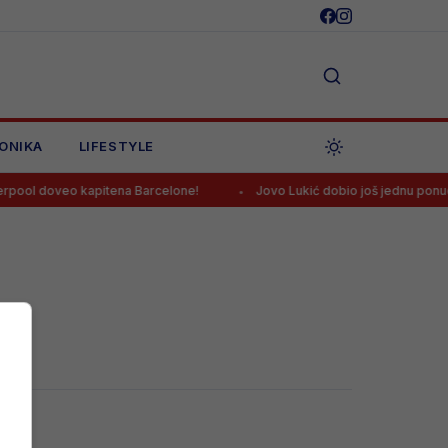
ONIKA
LIFESTYLE
pool doveo kapitena Barcelone!
Jovo Lukić dobio još jednu ponudu!