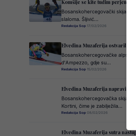
Komšije se kite tuđim perjem i s
Bosanskohercegovački skijaš Marko
slaloma. Šljivić…
Redakcija Sop
·
17/02/2026
Elvedina Muzaferija ostvarila naj
Bosanskohercegovačke alpske ski
d'Ampezzo, gdje su…
Redakcija Sop
·
15/02/2026
Elvedina Muzaferija napravila na
Bosanskohercegovačka skijašica E
Kortini, čime je zabilježila…
Redakcija Sop
·
08/02/2026
Elvedina Muzaferija sutra nastu