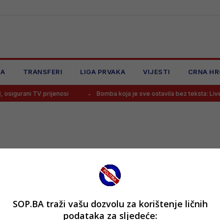
JA
TRANSFERI
LIGA PRVAKA
VIJESTI
CRNA HR
sigurani TV prijenosi
Bomba koja je sve ostavila bez teksta: Liver
SOP.BA traži vašu dozvolu za korištenje ličnih
podataka za sljedeće: