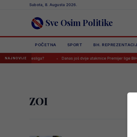
Skip
Subota, 8. Augusta 2026.
to
content
Sve Osim Politike
POČETNA
SPORT
BH. REPREZENTACI
, čeka ga Bundesliga?
Danas još dvije utakmice Premijer lige BiH, o
NAJNOVIJE
ZOI