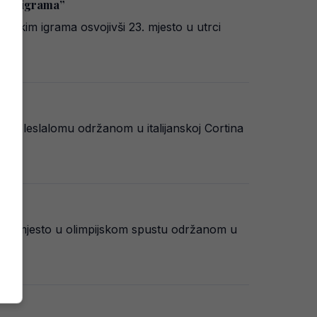
jskim igrama”
ijskim igrama osvojivši 23. mjesto u utrci
u veleslalomu održanom u italijanskoj Cortina
i 20. mjesto u olimpijskom spustu održanom u