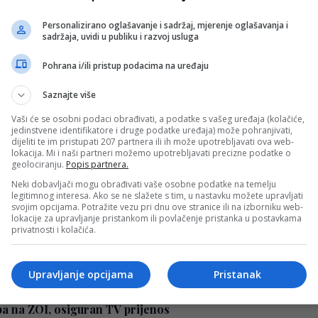
lave bh. skijaša: “Srbin ušao u historiju na Zimskim olimpi
Personalizirano oglašavanje i sadržaj, mjerenje oglašavanja i
 Šljivić jučer je ostvario odličan rezultat na Zimskim olimp
sadržaja, uvidi u publiku i razvoj usluga
Pohrana i/ili pristup podacima na uređaju
Saznajte više
bolji bh. rezultat ikad na ZOI!
Vaši će se osobni podaci obrađivati, a podatke s vašeg uređaja (kolačiće,
jašice Elvedina Muzaferija i Esma Alić nastupile su danas 
jedinstvene identifikatore i druge podatke uređaja) može pohranjivati,
dijeliti te im pristupati 207 partnera ili ih može upotrebljavati ova web-
lokacija. Mi i naši partneri možemo upotrebljavati precizne podatke o
geolociranju.
Popis partnera.
Neki dobavljači mogu obrađivati vaše osobne podatke na temelju
legitimnog interesa. Ako se ne slažete s tim, u nastavku možete upravljati
jbolji rezultat BiH na ZOI
svojim opcijama. Potražite vezu pri dnu ove stranice ili na izborniku web-
lokacije za upravljanje pristankom ili povlačenje pristanka u postavkama
lvedina Muzaferija ostvarila je historijski uspjeh osvojivš
privatnosti i kolačića.
Upravljanje opcijama
Pristanak
pa na ZOI, osiguran TV prijenos