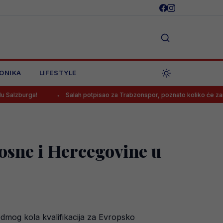
ONIKA
LIFESTYLE
Salah potpisao za Trabzonspor, poznato koliko će zarađivati
osne i Hercegovine u
edmog kola kvalifikacija za Evropsko