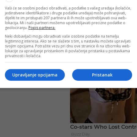
Vaši će se osobni podaci obrađivati, a podatke s vašeg uređaja (kolačiće,
jedinstvene identifikatore i druge podatke uređaja) može pohranjivati,
dijeliti te im pristupati 207 partnera ili ih može upotrebljavati ova web-
lokacija. Mi i naši partneri možemo upotrebljavati precizne podatke o
geolociranju.
Popis partnera.
Neki dobavljači mogu obrađivati vaše osobne podatke na temelju
legitimnog interesa. Ako se ne slažete s tim, u nastavku možete upravljati
svojim opcijama. Potražite vezu pri dnu ove stranice ili na izborniku web-
lokacije za upravljanje pristankom ili povlačenje pristanka u postavkama
privatnosti i kolačića.
Upravljanje opcijama
Pristanak