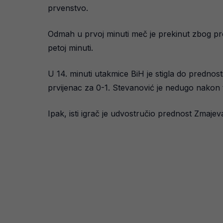
prvenstvo.
Odmah u prvoj minuti meč je prekinut zbog pre
petoj minuti.
U 14. minuti utakmice BiH je stigla do prednos
prvijenac za 0-1. Stevanović je nedugo nakon
Ipak, isti igrač je udvostručio prednost Zmajev