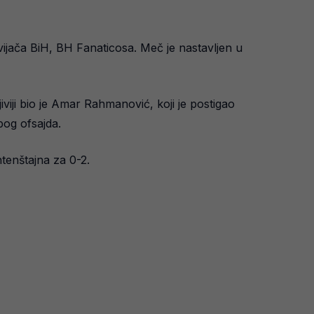
ijača BiH, BH Fanaticosa. Meč je nastavljen u
viji bio je Amar Rahmanović, koji je postigao
bog ofsajda.
htenštajna za 0-2.