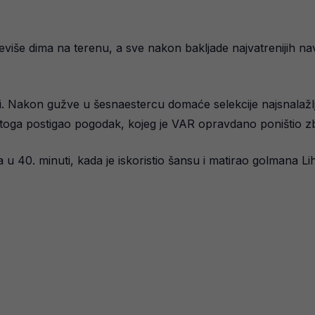
više dima na terenu, a sve nakon bakljade najvatrenijih nav
ti. Nakon gužve u šesnaestercu domaće selekcije najsnalažlji
 toga postigao pogodak, kojeg je VAR opravdano poništio z
a u 40. minuti, kada je iskoristio šansu i matirao golmana Li