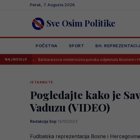
Skip
Petak, 7. Augusta 2026.
to
content
Sve Osim Politike
POČETNA
SPORT
BH. REPREZENTACI
Barbarezova misteriozna poruka odjeknula Bosnom i Hercegovinom
NAJNOVIJE
ISTAKNUTE
Pogledajte kako je Sa
Vaduzu (VIDEO)
Redakcija Sop
·
13/10/2023
Fudbalska reprezentacija Bosne i Hercegovine 