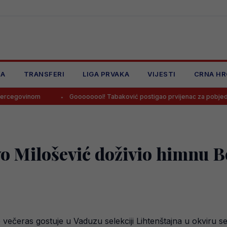
JA
TRANSFERI
LIGA PRVAKA
VIJESTI
CRNA HR
Goooooool! Tabaković postigao prvijenac za pobjedu Salzburga!
vo Milošević doživio himnu B
večeras gostuje u Vaduzu selekciji Lihtenštajna u okviru s