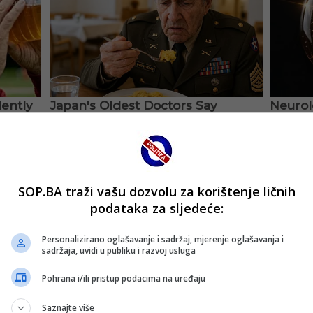
SOP.BA traži vašu dozvolu za korištenje ličnih
podataka za sljedeće:
Personalizirano oglašavanje i sadržaj, mjerenje oglašavanja i
sadržaja, uvidi u publiku i razvoj usluga
Pohrana i/ili pristup podacima na uređaju
Saznajte više