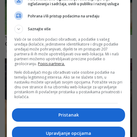
oglašavanja i sadržaja, uvidi u publiku i razvoj usluga
Pohrana i/ili pristup podacima na uređaju
Saznajte više
Vaši će se osobni podaci obrađivati, a podatke s vašeg
uređaja (kolačiće, jedinstvene identifikatore i druge podatke
uređaja) može pohranjivati, dijeliti te im pristupati 207
partnera ili ih može upotrebljavati ova web-lokacija. Mi i naši
partneri možemo upotrebljavati precizne podatke o
geolociranju.
Popis partnera.
Neki dobavljači mogu obrađivati vaše osobne podatke na
temelju legitimnog interesa. Ako se ne slažete s tim, u
nastavku možete upravljati svojim opcijama. Potražite vezu pri
dnu ove stranice ili na izborniku web-lokacije za upravljanje
pristankom ili povlačenje pristanka u postavkama privatnosti i
kolačića.
Pristanak
Upravljanje opcijama