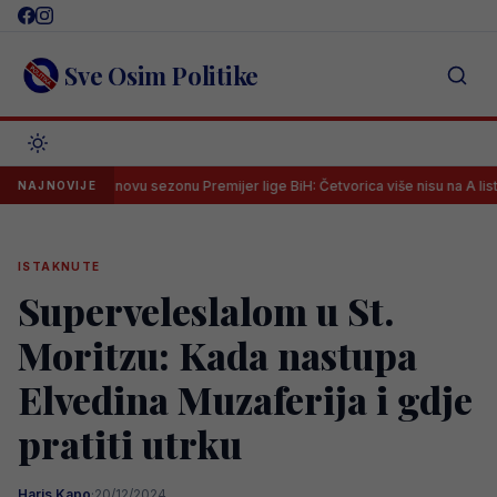
Skip
to
content
Sve Osim Politike
udija za novu sezonu Premijer lige BiH: Četvorica više nisu na A listi
NAJNOVIJE
ISTAKNUTE
Superveleslalom u St.
Moritzu: Kada nastupa
Elvedina Muzaferija i gdje
pratiti utrku
Haris Kapo
·
20/12/2024