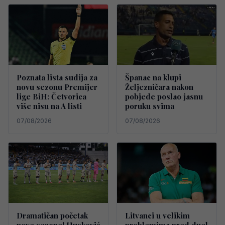
Poznata lista sudija za
Španac na klupi
novu sezonu Premijer
Željezničara nakon
lige BiH: Četvorica
pobjede poslao jasnu
više nisu na A listi
poruku svima
07/08/2026
07/08/2026
Dramatičan početak
Litvanci u velikim