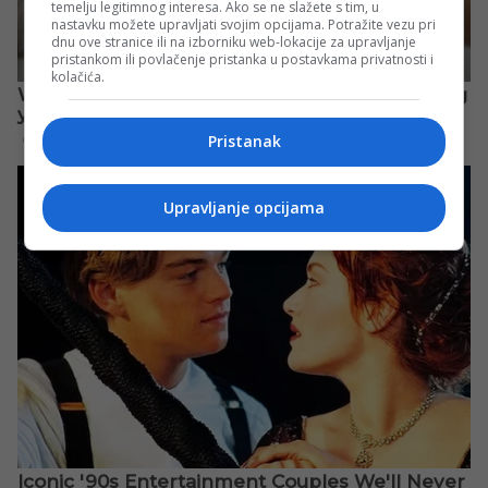
temelju legitimnog interesa. Ako se ne slažete s tim, u
nastavku možete upravljati svojim opcijama. Potražite vezu pri
dnu ove stranice ili na izborniku web-lokacije za upravljanje
pristankom ili povlačenje pristanka u postavkama privatnosti i
kolačića.
Pristanak
Upravljanje opcijama