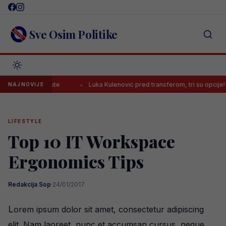
Skip
to
content
Sve Osim Politike
 prve minute
Luka Kulenović pred transferom, tri su opcije!
NAJNOVIJE
LIFESTYLE
Top 10 IT Workspace
Ergonomics Tips
Redakcija Sop
·
24/01/2017
L
orem ipsum dolor sit amet, consectetur adipiscing
elit. Nam laoreet, nunc et accumsan cursus, neque