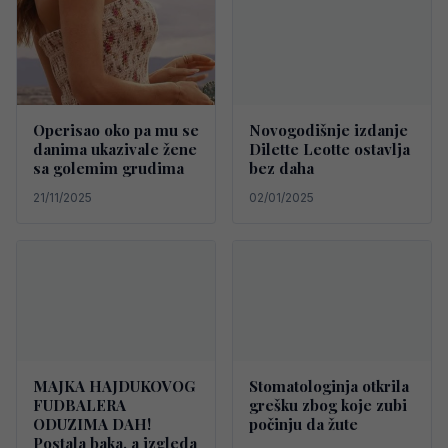
Operisao oko pa mu se
Novogodišnje izdanje
danima ukazivale žene
Dilette Leotte ostavlja
sa golemim grudima
bez daha
21/11/2025
02/01/2025
MAJKA HAJDUKOVOG
Stomatologinja otkrila
FUDBALERA
grešku zbog koje zubi
ODUZIMA DAH!
počinju da žute
Postala baka, a izgleda