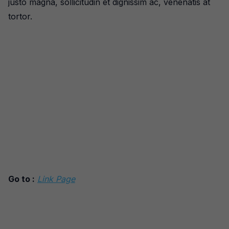
justo magna, sollicitudin et dignissim ac, venenatis at
tortor.
Go to :
Link Page