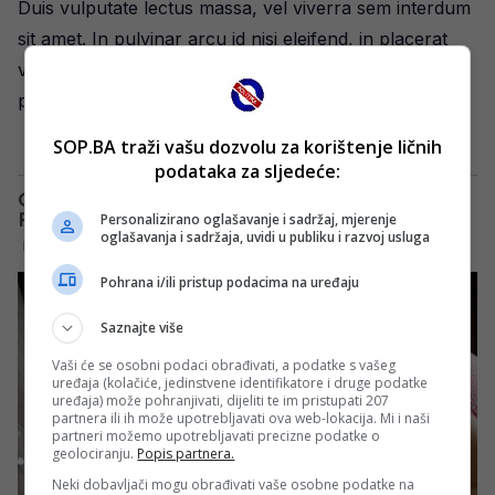
Duis vulputate lectus massa, vel viverra sem interdum
sit amet. In pulvinar arcu id nisi eleifend, in placerat
velit tempor. Sed volutpat orci nec velit cursus
posuere.
SOP.BA traži vašu dozvolu za korištenje ličnih
podataka za sljedeće:
Personalizirano oglašavanje i sadržaj, mjerenje
oglašavanja i sadržaja, uvidi u publiku i razvoj usluga
Pohrana i/ili pristup podacima na uređaju
Saznajte više
Vaši će se osobni podaci obrađivati, a podatke s vašeg
uređaja (kolačiće, jedinstvene identifikatore i druge podatke
uređaja) može pohranjivati, dijeliti te im pristupati 207
partnera ili ih može upotrebljavati ova web-lokacija. Mi i naši
partneri možemo upotrebljavati precizne podatke o
geolociranju.
Popis partnera.
Neki dobavljači mogu obrađivati vaše osobne podatke na