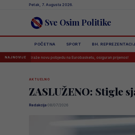
Skip
Petak, 7. Augusta 2026.
to
content
Sve Osim Politike
POČETNA
SPORT
BH. REPREZENTACI
že novu pobjedu na Eurobasketu, osiguran prijenos!
Velež doveo n
NAJNOVIJE
AKTUELNO
ZASLUŽENO: Stigle sja
Redakcija
·
08/07/2026