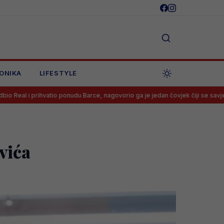
ONIKA
LIFESTYLE
ponudu Barce, nagovorio ga je jedan čovjek čiji se savjet mora slušati
vića