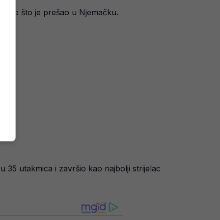
e nego što je prešao u Njemačku.
35 utakmica i završio kao najbolji strijelac