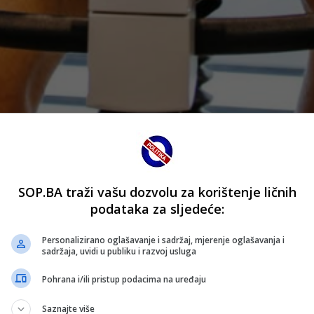
abaković karijeru nastavlja u austrijskom Salzburgu.
SOP.BA traži vašu dozvolu za korištenje ličnih
podataka za sljedeće:
apadač dogovorio je sve uslove s austrijskim velikanom i u
Personalizirano oglašavanje i sadržaj, mjerenje oglašavanja i
sadržaja, uvidi u publiku i razvoj usluga
estu prvenstva i naredne sezone igrat će kvalifikacije za Ev
Pohrana i/ili pristup podacima na uređaju
Saznajte više