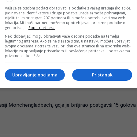
 Ranije je nastupao za Austria Lustenau i Austriju Beč, prij
Vaši će se osobni podaci obrađivati, a podatke s vašeg uređaja (kolačiće,
jedinstvene identifikatore i druge podatke uređaja) može pohranjivati,
dijeliti te im pristupati 207 partnera ili ih može upotrebljavati ova web-
lokacija. Mi i naši partneri možemo upotrebljavati precizne podatke o
geolociranju.
Popis partnera.
Neki dobavljači mogu obrađivati vaše osobne podatke na temelju
legitimnog interesa. Ako se ne slažete s tim, u nastavku možete upravljati
svojim opcijama. Potražite vezu pri dnu ove stranice ili na izborniku web-
lokacije za upravljanje pristankom ili povlačenje pristanka u postavkama
privatnosti i kolačića.
Upravljanje opcijama
Pristanak
i Mönchengladbach, gdje je briljirao postigavši 15 golova u 