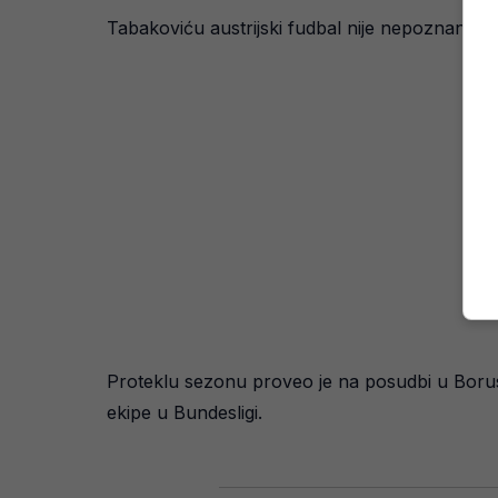
Tabakoviću austrijski fudbal nije nepoznanica.
Proteklu sezonu proveo je na posudbi u Borussij
ekipe u Bundesligi.