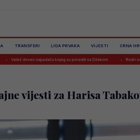
JA
TRANSFERI
LIGA PRVAKA
VIJESTI
CRNA HR
apadača kojeg su poredili sa Džekom
Rodri odbio Real i prihvatio 
jne vijesti za Harisa Tabako