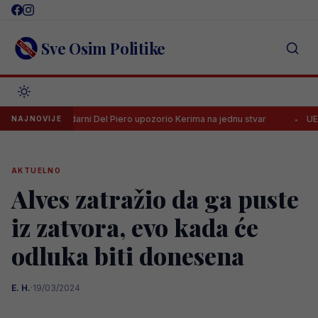
Skip
to
content
Sve Osim Politike
Legendarni Del Piero upozorio Kerima na jednu stvar
UEFA drastič
NAJNOVIJE
AKTUELNO
Alves zatražio da ga puste
iz zatvora, evo kada će
odluka biti donesena
E. H.
·
19/03/2024