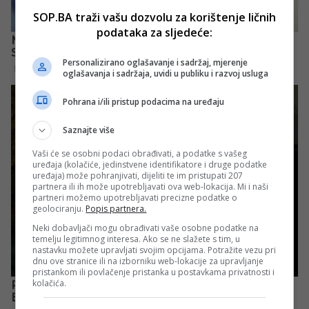
SOP.BA traži vašu dozvolu za korištenje ličnih
podataka za sljedeće:
Personalizirano oglašavanje i sadržaj, mjerenje
oglašavanja i sadržaja, uvidi u publiku i razvoj usluga
Pohrana i/ili pristup podacima na uređaju
Saznajte više
Vaši će se osobni podaci obrađivati, a podatke s vašeg
uređaja (kolačiće, jedinstvene identifikatore i druge podatke
uređaja) može pohranjivati, dijeliti te im pristupati 207
partnera ili ih može upotrebljavati ova web-lokacija. Mi i naši
partneri možemo upotrebljavati precizne podatke o
geolociranju.
Popis partnera.
Neki dobavljači mogu obrađivati vaše osobne podatke na
temelju legitimnog interesa. Ako se ne slažete s tim, u
nastavku možete upravljati svojim opcijama. Potražite vezu pri
dnu ove stranice ili na izborniku web-lokacije za upravljanje
pristankom ili povlačenje pristanka u postavkama privatnosti i
kolačića.