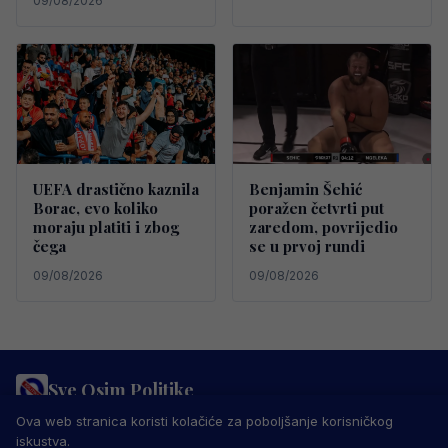
09/08/2026
UEFA drastično kaznila
Benjamin Šehić
Borac, evo koliko
poražen četvrti put
moraju platiti i zbog
zaredom, povrijedio
čega
se u prvoj rundi
09/08/2026
09/08/2026
Sve Osim Politike
PRAVILA PRIVATNOSTI
MARKETING
USLOVI KORIŠTENJA
Ova web stranica koristi kolačiće za poboljšanje korisničkog
IMPRESSUM
KONTAKT
iskustva.