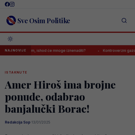
Skip
to
content
Sve Osim Politike
k s Realom, ishod će mnoge iznenaditi?
Kontroverzni gazda s Balka
NAJNOVIJE
ISTAKNUTE
Amer Hiroš ima brojne
ponude, odabrao
banjalučki Borac!
Redakcija Sop
·
13/01/2025