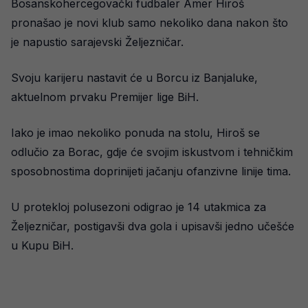
Bosanskohercegovački fudbaler Amer Hiroš
pronašao je novi klub samo nekoliko dana nakon što
je napustio sarajevski Željezničar.
Svoju karijeru nastavit će u Borcu iz Banjaluke,
aktuelnom prvaku Premijer lige BiH.
Iako je imao nekoliko ponuda na stolu, Hiroš se
odlučio za Borac, gdje će svojim iskustvom i tehničkim
sposobnostima doprinijeti jačanju ofanzivne linije tima.
U protekloj polusezoni odigrao je 14 utakmica za
Željezničar, postigavši dva gola i upisavši jedno učešće
u Kupu BiH.