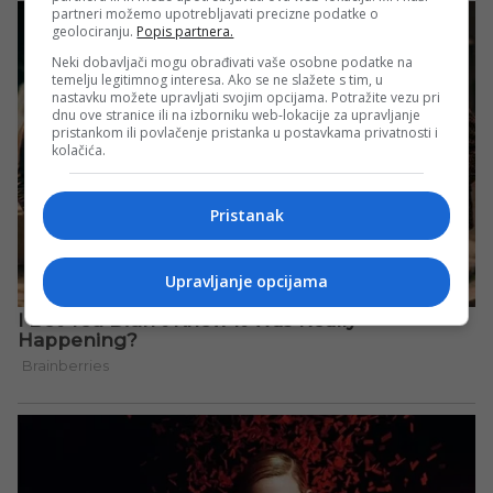
partneri možemo upotrebljavati precizne podatke o
geolociranju.
Popis partnera.
Neki dobavljači mogu obrađivati vaše osobne podatke na
temelju legitimnog interesa. Ako se ne slažete s tim, u
nastavku možete upravljati svojim opcijama. Potražite vezu pri
dnu ove stranice ili na izborniku web-lokacije za upravljanje
pristankom ili povlačenje pristanka u postavkama privatnosti i
kolačića.
Pristanak
Upravljanje opcijama