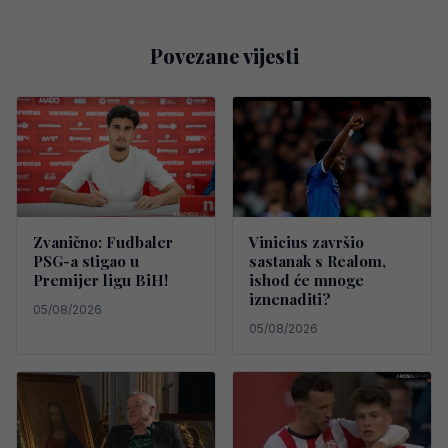
Povezane vijesti
Zvanično: Fudbaler
Vinicius završio
PSG-a stigao u
sastanak s Realom,
Premijer ligu BiH!
ishod će mnoge
iznenaditi?
05/08/2026
05/08/2026