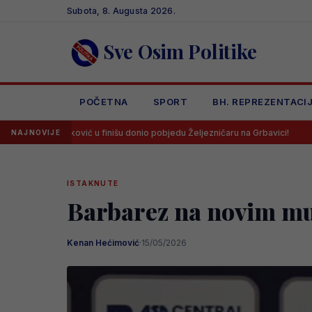
Skip
Subota, 8. Augusta 2026.
to
content
Sve Osim Politike
POČETNA
SPORT
BH. REPREZENTACI
 u finišu donio pobjedu Željezničaru na Grbavici!
Litvanci u velik
NAJNOVIJE
ISTAKNUTE
Barbarez na novim mu
Kenan Hećimović
·
15/05/2026