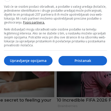
Vaši će se osobni podaci obrađivati, a podatke s vašeg uređaja (kolačiće,
jedinstvene identifikatore i druge podatke uređaja) može pohranjivati,
dijeliti te im pristupati 207 partnera ili ih može upotrebljavati ova web-
lokacija. Mi i naši partneri možemo upotrebljavati precizne podatke o
geolociranju.
Popis partnera.
Neki dobavljači mogu obrađivati vaše osobne podatke na temelju
legitimnog interesa. Ako se ne slažete s tim, u nastavku možete upravljati
svojim opcijama. Potražite vezu pri dnu ove stranice ili na izborniku web-
lokacije za upravljanje pristankom ili povlačenje pristanka u postavkama
privatnosti i kolačića.
Upravljanje opcijama
Pristanak