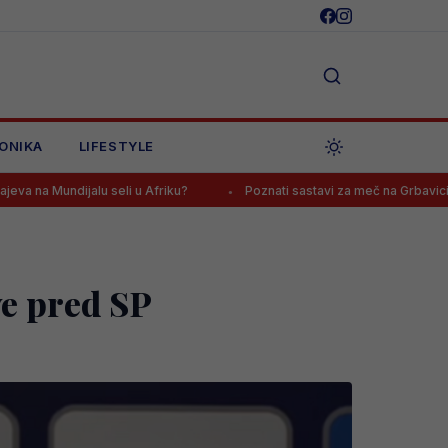
ONIKA
LIFESTYLE
li u Afriku?
Poznati sastavi za meč na Grbavici, navijači Želje: “
e pred SP