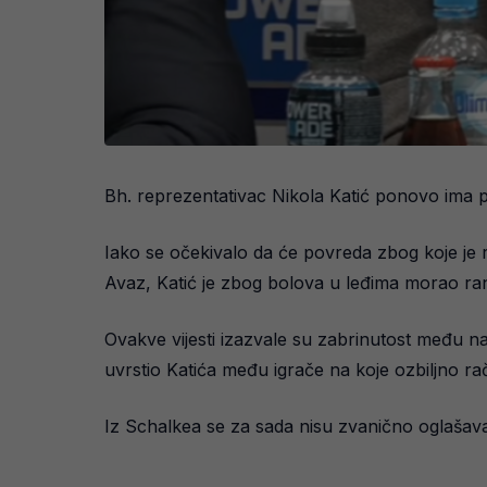
Bh. reprezentativac Nikola Katić ponovo ima p
Iako se očekivalo da će povreda zbog koje je 
Avaz, Katić je zbog bolova u leđima morao rani
Ovakve vijesti izazvale su zabrinutost među n
uvrstio Katića među igrače na koje ozbiljno r
Iz Schalkea se za sada nisu zvanično oglašaval