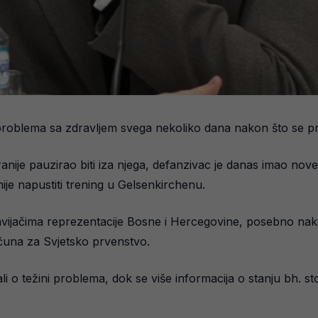
roblema sa zdravljem svega nekoliko dana nakon što se prik
ranije pauzirao biti iza njega, defanzivac je danas imao no
je napustiti trening u Gelsenkirchenu.
avijačima reprezentacije Bosne i Hercegovine, posebno nak
ačuna za Svjetsko prvenstvo.
i o težini problema, dok se više informacija o stanju bh. s