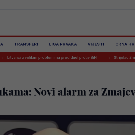
JA
TRANSFERI
LIGA PRVAKA
VIJESTI
CRNA HR
im problemima pred duel protiv BiH
Strijelac Zmajeva na Mundijalu se
kama: Novi alarm za Zmajev