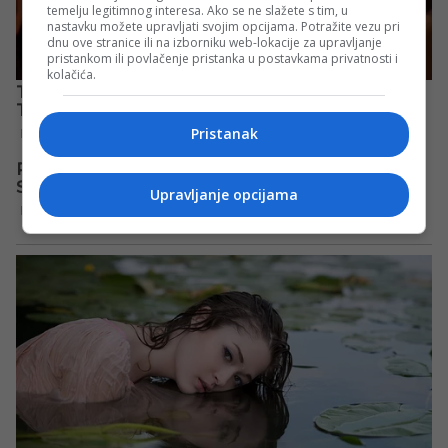
temelju legitimnog interesa. Ako se ne slažete s tim, u
nastavku možete upravljati svojim opcijama. Potražite vezu pri
dnu ove stranice ili na izborniku web-lokacije za upravljanje
pristankom ili povlačenje pristanka u postavkama privatnosti i
kolačića.
Pristanak
Upravljanje opcijama