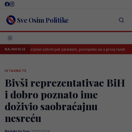
Skip
to
content
Sve Osim Politike
Šehić poražen četvrti put zaredom, povrijedio se u prvoj rundi
Tre
NAJNOVIJE
ISTAKNUTE
Bivši reprezentativac BiH
i dobro poznato ime
doživio saobraćajnu
nesreću
Redakcija Sop
·
31/05/2024