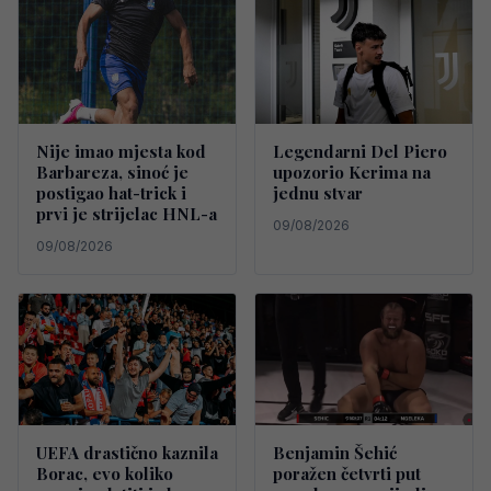
Nije imao mjesta kod
Legendarni Del Piero
Barbareza, sinoć je
upozorio Kerima na
postigao hat-trick i
jednu stvar
prvi je strijelac HNL-a
09/08/2026
09/08/2026
UEFA drastično kaznila
Benjamin Šehić
Borac, evo koliko
poražen četvrti put