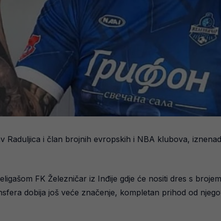
av Raduljica i član brojnih evropskih i NBA klubova, iznen
želigašom FK Železničar iz Inđije gdje će nositi dres s broj
ransfera dobija još veće značenje, kompletan prihod od nje