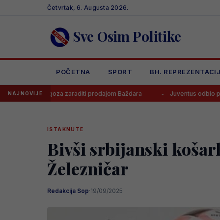
Skip
Četvrtak, 6. Augusta 2026.
to
content
Sve Osim Politike
POČETNA
SPORT
BH. REPREZENTACI
ragoza zaraditi prodajom Baždara
Juventus odbio ponudu za Bosanc
NAJNOVIJE
ISTAKNUTE
Bivši srbijanski koša
Železničar
Redakcija Sop
·
19/09/2025