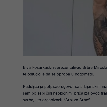
Bivši košarkaški reprezentativac Srbije Mirosl
te odlučio je da se oproba u nogometu.
Raduljica je potpisao ugovor sa srbijanskim ni
sam po sebi čini neobičnim, priča iza ovog t
svrhe, i to organizaciji “Srbi za Srbe”.