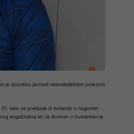
adio je sportsku javnost nesvakidašnjim potezom
em 21. Iako se prelazak iz košarke u nogomet
govog angažmana bit će doniran u humanitarne