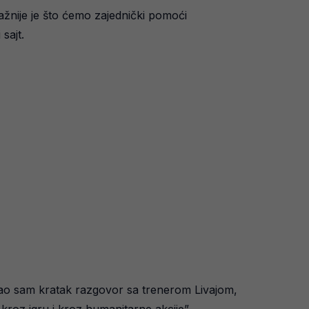
važnije je što ćemo zajednički pomoći
sajt.
 Imao sam kratak razgovor sa trenerom Livajom,
roz igru i kroz humanitarne akcije”.