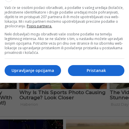
Vaši će se osobni podaci obrađivati, a podatke s vašeg uređaja (kolačiće,
jedinstvene identifikatore i druge podatke uređaja) može pohranjivati,
dijeliti te im pristupati 207 partnera ili ih može upotrebljavati ova web-
lokacija. Mi i naši partneri možemo upotrebljavati precizne podatke o
geolociranju.
Popis partnera.
Neki dobavljači mogu obrađivati vaše osobne podatke na temelju
legitimnog interesa. Ako se ne slažete s tim, u nastavku možete upravljati
svojim opcijama. Potražite vezu pri dnu ove stranice ili na izborniku web-
lokacije za upravljanje pristankom ili povlačenje pristanka u postavkama
privatnosti i kolačića.
Upravljanje opcijama
Pristanak