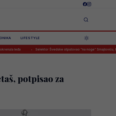
ONIKA
LIFESTYLE
Selektor Švedske otputovao “na noge” Smajloviću, budući Zmaj i
taš, potpisao za