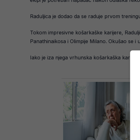
Raduljica je dodao da se raduje prvom trening
Tokom impresivne košarkaške karijere, Radulj
Panathinaikosa i Olimpije Milano. Okušao se i u
Iako je iza njega vrhunska košarkaška karijera