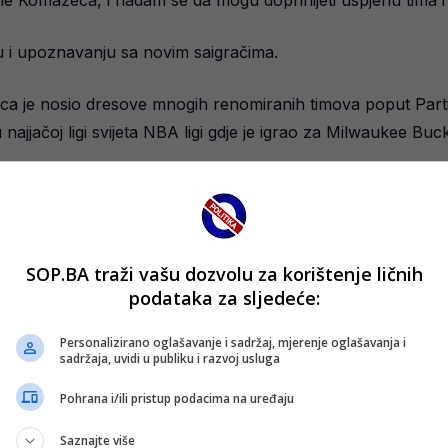
u i upoznavanju sa novim saigračima.
ica je nosio dresove mnogih renomiranih timova poput Par
 najjačoj ligi svijeta NBA ligi gdje je igrao za Milwaukee B
, Raduljica sada dokazuje da ljubav prema sportu, ali i hum
SOP.BA traži vašu dozvolu za korištenje ličnih
podataka za sljedeće:
Personalizirano oglašavanje i sadržaj, mjerenje oglašavanja i
sadržaja, uvidi u publiku i razvoj usluga
Pohrana i/ili pristup podacima na uređaju
Saznajte više