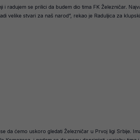
ji i radujem se prilici da budem dio tima FK Železničar. Naj
adi velike stvari za naš narod”, rekao je Raduljica za klupski 
 se da ćemo uskoro gledati Železničar u Prvoj ligi Srbije.
e Komazeca, i nadam se da mogu doprinijeti uspjehu tima i k