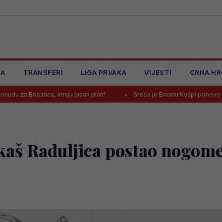
JA
TRANSFERI
LIGA PRVAKA
VIJESTI
CRNA HR
a, imaju jasan plan!
Sreća je Emanu Košpi ponovo okrenula leđa
rkaš Raduljica postao nogome