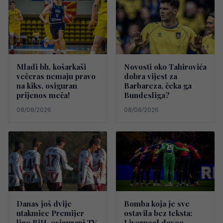
Mladi bh. košarkaši
Novosti oko Tahirovića
večeras nemaju pravo
dobra vijest za
na kiks, osiguran
Barbareza, čeka ga
prijenos meča!
Bundesliga?
08/08/2026
08/08/2026
Danas još dvije
Bomba koja je sve
utakmice Premijer
ostavila bez teksta:
lige BiH, osigurani TV
Liverpool doveo