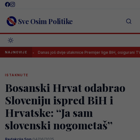
Skip
to
content
Sve Osim Politike
Danas još dvije utakmice Premijer lige BiH, osigurani TV prijenosi
NAJNOVIJE
ISTAKNUTE
Bosanski Hrvat odabrao
Sloveniju ispred BiH i
Hrvatske: “Ja sam
slovenski nogometaš”
Redakcija Sop
·
04/06/2025