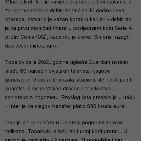
Mladi talent, koji je karijeru započeo u Domžalama, a
za njihove seniore debitirao već sa 16 godina i dva
mjeseca, ostvario je važan korak u karijeri – debitirao
je za prvu momčad Intera u posljednjem kolu Serie A
protiv Come (0:2), kada mu je trener Simone Inzaghi
dao deset minuta igre.
Topalovića je 2023. godine ugledni Guardian uvrstio
među 60 najvećih svjetskih talenata njegove
generacije. U dresu Domžala skupio je 47 nastupa i tri
pogotka, čime je stekao dragocjeno iskustvo u
seniorskom nogometu. Prošlog ljeta preselio je u Italiju
– Inter je za njegov transfer platio 850 tisuća eura.
Iako je bio prebačen u juniorski pogon milanskog
velikana, Topalović je briljirao i u toj konkurenciji. U
sezoni je zabilježio 42 nastupa, 11 pogodaka i pet