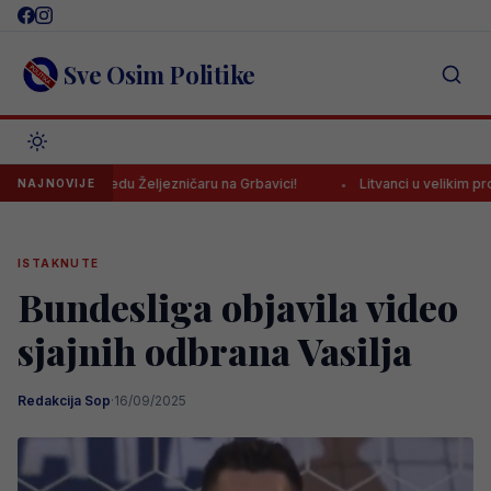
Skip
to
content
Sve Osim Politike
o pobjedu Željezničaru na Grbavici!
Litvanci u velikim problemima
NAJNOVIJE
ISTAKNUTE
Bundesliga objavila video
sjajnih odbrana Vasilja
Redakcija Sop
·
16/09/2025