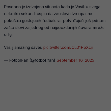
Posebno je izdvojena situacija kada je Vasilj u svega
nekoliko sekundi uspio da zaustavi dva opasna
pokušaja gostujućih fudbalera, potvrđujući još jednom
zašto slovi za jednog od najpouzdanijih čuvara mreže
u ligi.
Vasilj amazing saves
pic.twitter.com/CL01PpXcjr
— FotbolFan (@fotbol_fan)
September 16, 2025