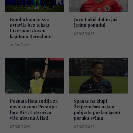
Bomba koja je sve
Jovo Lukić dobio još
ostavila bez teksta:
jednu ponudu!
Liverpool doveo
08/08/2026
kapitena Barcelone!
08/08/2026
Poznata lista sudija za
Španac na klupi
novu sezonu Premijer
Željezničara nakon
lige BiH: Četvorica
pobjede poslao jasnu
više nisu na A listi
poruku svima
07/08/2026
07/08/2026