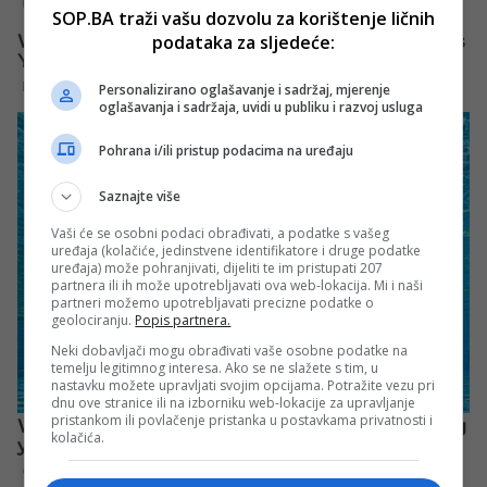
SOP.BA traži vašu dozvolu za korištenje ličnih
podataka za sljedeće:
Personalizirano oglašavanje i sadržaj, mjerenje
oglašavanja i sadržaja, uvidi u publiku i razvoj usluga
Pohrana i/ili pristup podacima na uređaju
Saznajte više
Vaši će se osobni podaci obrađivati, a podatke s vašeg
uređaja (kolačiće, jedinstvene identifikatore i druge podatke
uređaja) može pohranjivati, dijeliti te im pristupati 207
partnera ili ih može upotrebljavati ova web-lokacija. Mi i naši
partneri možemo upotrebljavati precizne podatke o
geolociranju.
Popis partnera.
Neki dobavljači mogu obrađivati vaše osobne podatke na
temelju legitimnog interesa. Ako se ne slažete s tim, u
nastavku možete upravljati svojim opcijama. Potražite vezu pri
dnu ove stranice ili na izborniku web-lokacije za upravljanje
pristankom ili povlačenje pristanka u postavkama privatnosti i
kolačića.