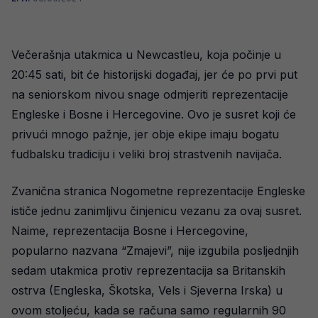
Večerašnja utakmica u Newcastleu, koja počinje u
20:45 sati, bit će historijski događaj, jer će po prvi put
na seniorskom nivou snage odmjeriti reprezentacije
Engleske i Bosne i Hercegovine. Ovo je susret koji će
privući mnogo pažnje, jer obje ekipe imaju bogatu
fudbalsku tradiciju i veliki broj strastvenih navijača.
Zvanična stranica Nogometne reprezentacije Engleske
ističe jednu zanimljivu činjenicu vezanu za ovaj susret.
Naime, reprezentacija Bosne i Hercegovine,
popularno nazvana “Zmajevi”, nije izgubila posljednjih
sedam utakmica protiv reprezentacija sa Britanskih
ostrva (Engleska, Škotska, Vels i Sjeverna Irska) u
ovom stoljeću, kada se računa samo regularnih 90