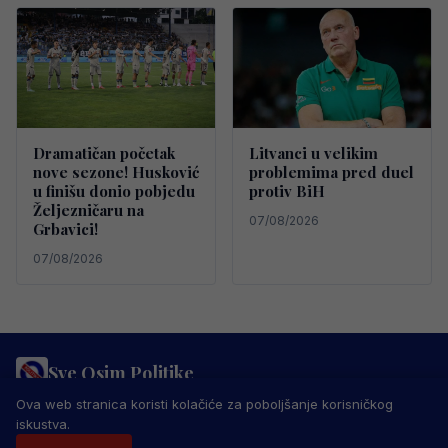
Dramatičan početak
Litvanci u velikim
nove sezone! Husković
problemima pred duel
u finišu donio pobjedu
protiv BiH
Željezničaru na
07/08/2026
Grbavici!
07/08/2026
Sve Osim Politike
PRAVILA PRIVATNOSTI
MARKETING
USLOVI KORIŠTENJA
Ova web stranica koristi kolačiće za poboljšanje korisničkog
IMPRESSUM
KONTAKT
iskustva.
© 2026 Sve Osim Politike. Sva prava zadržana.