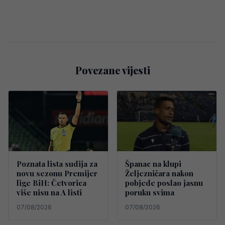
Povezane vijesti
Poznata lista sudija za
Španac na klupi
novu sezonu Premijer
Željezničara nakon
lige BiH: Četvorica
pobjede poslao jasnu
više nisu na A listi
poruku svima
07/08/2026
07/08/2026