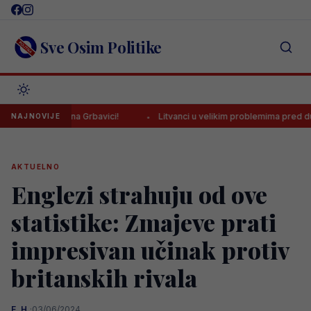
Skip
to
content
Sve Osim Politike
čaru na Grbavici!
Litvanci u velikim problemima pred duel protiv B
NAJNOVIJE
AKTUELNO
Englezi strahuju od ove
statistike: Zmajeve prati
impresivan učinak protiv
britanskih rivala
E. H.
·
03/06/2024