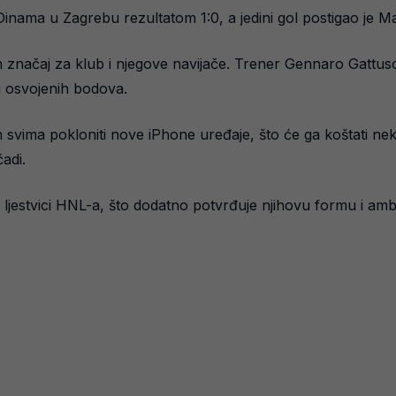
Dinama u Zagrebu rezultatom 1:0, a jedini gol postigao je Ma
an značaj za klub i njegove navijače. Trener Gennaro Gatt
og osvojenih bodova.
svima pokloniti nove iPhone uređaje, što će ga koštati nek
adi.
ljestvici HNL-a, što dodatno potvrđuje njihovu formu i amb