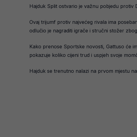
Hajduk Split ostvario je važnu pobjedu protiv 
Ovaj trijumf protiv najvećeg rivala ima poseb
odlučio je nagraditi igrače i stručni stožer zb
Kako prenose Sportske novosti, Gattuso će im 
pokazuje koliko cijeni trud i uspjeh svoje momč
Hajduk se trenutno nalazi na prvom mjestu na 