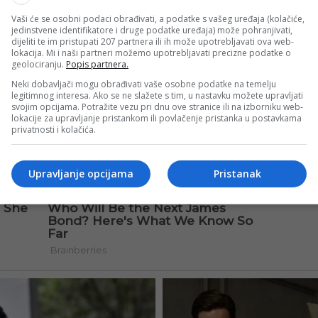
Vaši će se osobni podaci obrađivati, a podatke s vašeg uređaja (kolačiće,
jedinstvene identifikatore i druge podatke uređaja) može pohranjivati,
dijeliti te im pristupati 207 partnera ili ih može upotrebljavati ova web-
lokacija. Mi i naši partneri možemo upotrebljavati precizne podatke o
geolociranju.
Popis partnera.
Neki dobavljači mogu obrađivati vaše osobne podatke na temelju
legitimnog interesa. Ako se ne slažete s tim, u nastavku možete upravljati
svojim opcijama. Potražite vezu pri dnu ove stranice ili na izborniku web-
lokacije za upravljanje pristankom ili povlačenje pristanka u postavkama
privatnosti i kolačića.
Upravljanje opcijama
Pristanak