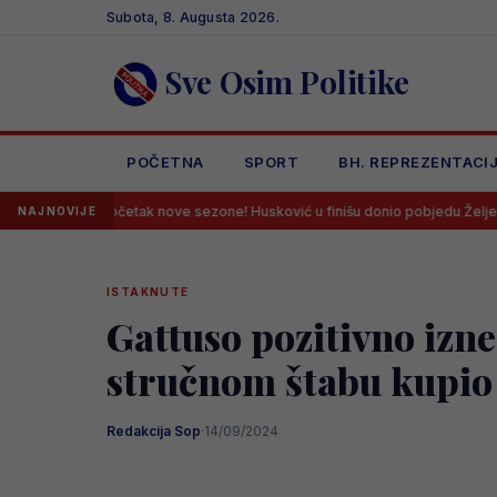
Skip
Subota, 8. Augusta 2026.
to
content
Sve Osim Politike
POČETNA
SPORT
BH. REPREZENTACI
očetak nove sezone! Husković u finišu donio pobjedu Željezničaru na Grbav
NAJNOVIJE
ISTAKNUTE
Gattuso pozitivno izn
stručnom štabu kupio
Redakcija Sop
·
14/09/2024