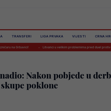
JA
TRANSFERI
LIGA PRVAKA
VIJESTI
CRNA HR
ici!
Litvanci u velikim problemima pred duel protiv BiH
Str
enadio: Nakon pobjede u derb
 skupe poklone