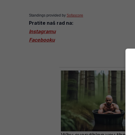
Standings provided by
Sofascore
Pratite naš rad na:
Instagramu
Facebooku