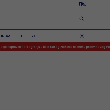
ONIKA
LIFESTYLE
napravile koreografiju u čast ratnog zločinca na meču protiv Novog Pazara