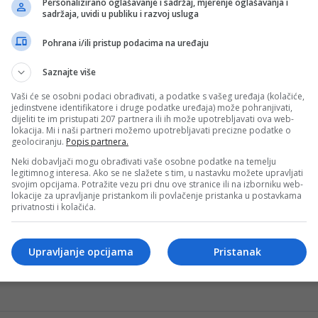
Personalizirano oglašavanje i sadržaj, mjerenje oglašavanja i
sadržaja, uvidi u publiku i razvoj usluga
Pohrana i/ili pristup podacima na uređaju
bine večeras, jednog vratio u ekipu
e Italije, Đenaro Gatuzo odredio je spisak igrača na koje će
Saznajte više
Vaši će se osobni podaci obrađivati, a podatke s vašeg uređaja (kolačiće,
jedinstvene identifikatore i druge podatke uređaja) može pohranjivati,
dijeliti te im pristupati 207 partnera ili ih može upotrebljavati ova web-
ktiku Italije: Evo kako Gattuso planira poraziti Zmajeve
lokacija. Mi i naši partneri možemo upotrebljavati precizne podatke o
geolociranju.
Popis partnera.
t La Gazzetta dello Sport posvetio je pažnju večerašnjem ba
Neki dobavljači mogu obrađivati vaše osobne podatke na temelju
legitimnog interesa. Ako se ne slažete s tim, u nastavku možete upravljati
svojim opcijama. Potražite vezu pri dnu ove stranice ili na izborniku web-
lokacije za upravljanje pristankom ili povlačenje pristanka u postavkama
privatnosti i kolačića.
rijedio mu se i drugi omiljeni defanzivac
Upravljanje opcijama
Pristanak
ava se s ozbiljnim kadrovskim problemima uoči utakmice u Z