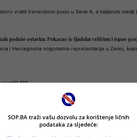
oro vratiti trenerskom poslu u Serie A, a italijanski medi
mah podnio ostavku: Pokazao je ljudsku veličinu i ispao go
 i Hercegovina nogometna reprezentacija u Zenici, kojim j
o pamtiti BiH
agađa o budućnosti selektora, a sve glasnije se govori da j
SOP.BA traži vašu dozvolu za korištenje ličnih
elektor nakon debakla u Zenici
podataka za sljedeće:
ežak udarac na međunarodnoj sceni, ostavši i treći put zare