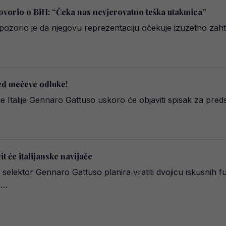
ovorio o BiH: “Čeka nas nevjerovatno teška utakmica”
pozorio je da njegovu reprezentaciju očekuje izuzetno zahtj
ed mečeve odluke!
e Italije Gennaro Gattuso uskoro će objaviti spisak za preds
t će italijanske navijače
, selektor Gennaro Gattuso planira vratiti dvojicu iskusnih fu
n…