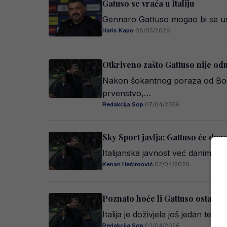
Gatuso se vraća u Italiju
Gennaro Gattuso mogao bi se usk
Haris Kapo
·
08/05/2026
Otkriveno zašto Gattuso nije od
Nakon šokantnog poraza od Bosna
prvenstvo,…
Redakcija Sop
·
07/04/2026
Sky Sport javlja: Gattuso će dug
Italijanska javnost već danima n
Kenan Hećimović
·
02/04/2026
Poznato hoće li Gattuso ostati s
Italija je doživjela još jedan t
Redakcija Sop
·
02/04/2026