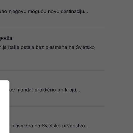
ji kao njegovu moguću novu destinaciju…
spodin
e Italija ostala bez plasmana na Svjetsko
e njegov mandat praktično pri kraju…
dom bez plasmana na Svjetsko prvenstvo….