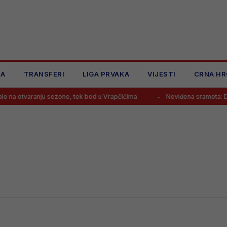
JA
TRANSFERI
LIGA PRVAKA
VIJESTI
CRNA HR
 otvaranju sezone, tek bod u Vrapčićima
Neviđena sramota: Delije 