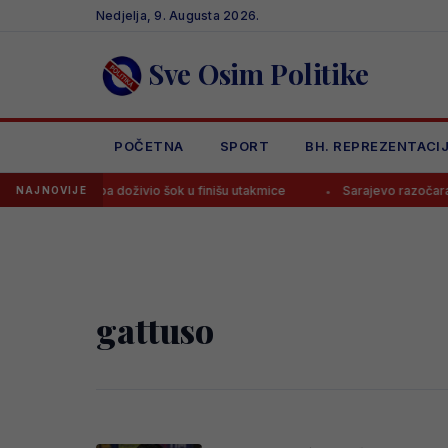
Skip
Nedjelja, 9. Augusta 2026.
to
content
Sve Osim Politike
POČETNA
SPORT
BH. REPREZENTACI
raktareviću, pa doživio šok u finišu utakmice
Sarajevo razočaralo na
NAJNOVIJE
gattuso