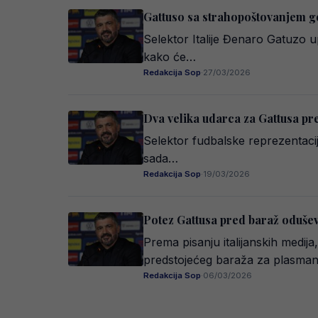
Gattuso sa strahopoštovanjem g
Selektor Italije Đenaro Gatuzo u
kako će…
Redakcija Sop
·
27/03/2026
Dva velika udarca za Gattusa pr
Selektor fudbalske reprezentacij
sada…
Redakcija Sop
·
19/03/2026
Potez Gattusa pred baraž oduševi
Prema pisanju italijanskih medija
predstojećeg baraža za plasma
Redakcija Sop
·
06/03/2026