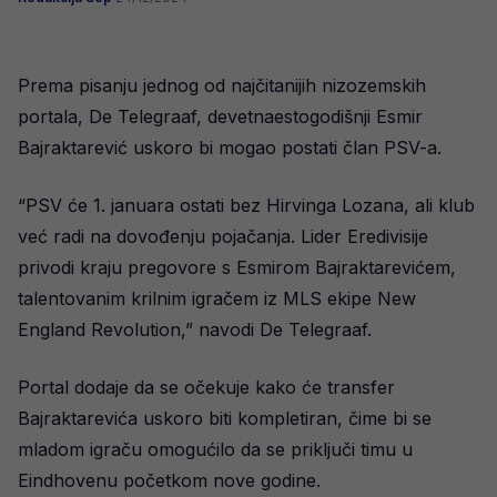
Prema pisanju jednog od najčitanijih nizozemskih
portala, De Telegraaf, devetnaestogodišnji Esmir
Bajraktarević uskoro bi mogao postati član PSV-a.
“PSV će 1. januara ostati bez Hirvinga Lozana, ali klub
već radi na dovođenju pojačanja. Lider Eredivisije
privodi kraju pregovore s Esmirom Bajraktarevićem,
talentovanim krilnim igračem iz MLS ekipe New
England Revolution,” navodi De Telegraaf.
Portal dodaje da se očekuje kako će transfer
Bajraktarevića uskoro biti kompletiran, čime bi se
mladom igraču omogućilo da se priključi timu u
Eindhovenu početkom nove godine.