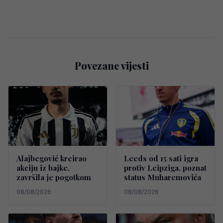
Povezane vijesti
Alajbegović kreirao
Leeds od 15 sati igra
akciju iz bajke,
protiv Leipziga, poznat
završila je pogotkom
status Muharemovića
08/08/2026
08/08/2026