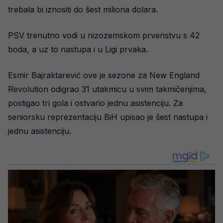
trebala bi iznositi do šest miliona dolara.
PSV trenutno vodi u nizozemskom prvenstvu s 42
boda, a uz to nastupa i u Ligi prvaka.
Esmir Bajraktarević ove je sezone za New England
Revolution odigrao 31 utakmicu u svim takmičenjima,
postigao tri gola i ostvario jednu asistenciju. Za
seniorsku reprezentaciju BiH upisao je šest nastupa i
jednu asistenciju.