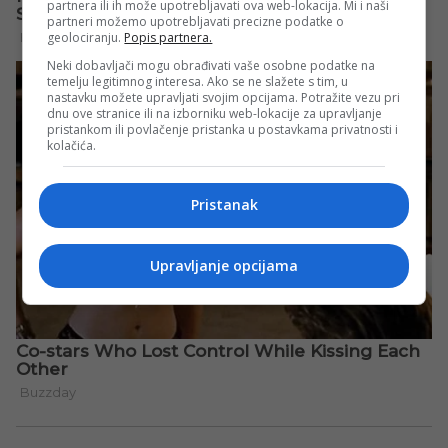
partnera ili ih može upotrebljavati ova web-lokacija. Mi i naši
partneri možemo upotrebljavati precizne podatke o
geolociranju.
Popis partnera.
Neki dobavljači mogu obrađivati vaše osobne podatke na
temelju legitimnog interesa. Ako se ne slažete s tim, u
nastavku možete upravljati svojim opcijama. Potražite vezu pri
dnu ove stranice ili na izborniku web-lokacije za upravljanje
pristankom ili povlačenje pristanka u postavkama privatnosti i
kolačića.
Pristanak
Upravljanje opcijama