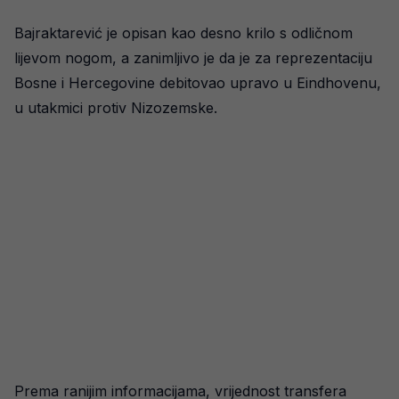
Bajraktarević je opisan kao desno krilo s odličnom
lijevom nogom, a zanimljivo je da je za reprezentaciju
Bosne i Hercegovine debitovao upravo u Eindhovenu,
u utakmici protiv Nizozemske.
Prema ranijim informacijama, vrijednost transfera