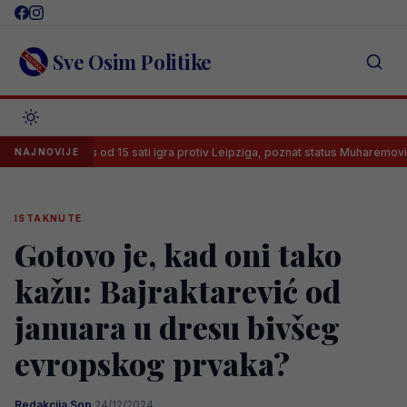
Skip
to
content
Sve Osim Politike
Leeds od 15 sati igra protiv Leipziga, poznat status Muharemovića
NAJNOVIJE
ISTAKNUTE
Gotovo je, kad oni tako
kažu: Bajraktarević od
januara u dresu bivšeg
evropskog prvaka?
Redakcija Sop
·
24/12/2024