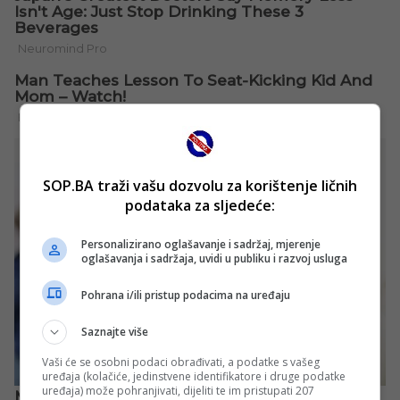
SOP.BA traži vašu dozvolu za korištenje ličnih
podataka za sljedeće:
Personalizirano oglašavanje i sadržaj, mjerenje
oglašavanja i sadržaja, uvidi u publiku i razvoj usluga
Pohrana i/ili pristup podacima na uređaju
Saznajte više
Vaši će se osobni podaci obrađivati, a podatke s vašeg
uređaja (kolačiće, jedinstvene identifikatore i druge podatke
uređaja) može pohranjivati, dijeliti te im pristupati 207