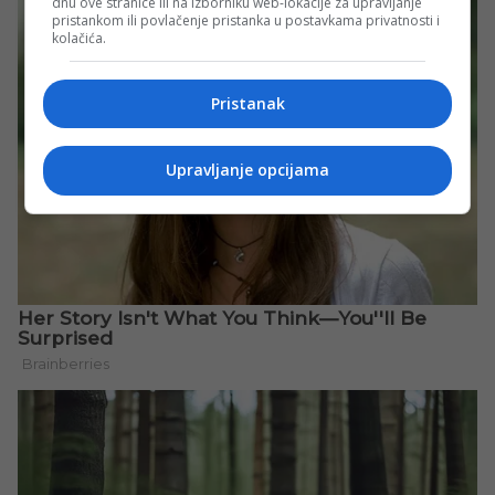
dnu ove stranice ili na izborniku web-lokacije za upravljanje
pristankom ili povlačenje pristanka u postavkama privatnosti i
kolačića.
Pristanak
Upravljanje opcijama