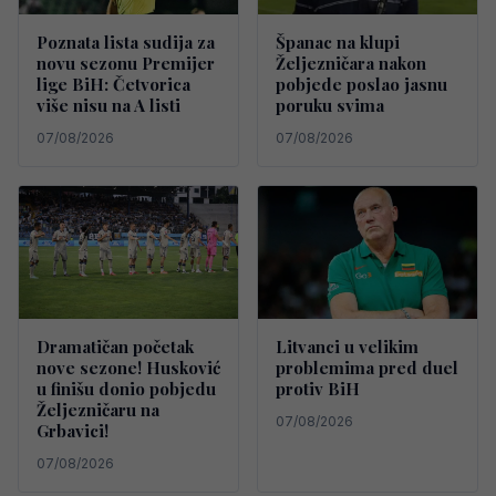
Poznata lista sudija za
Španac na klupi
novu sezonu Premijer
Željezničara nakon
lige BiH: Četvorica
pobjede poslao jasnu
više nisu na A listi
poruku svima
07/08/2026
07/08/2026
Dramatičan početak
Litvanci u velikim
nove sezone! Husković
problemima pred duel
u finišu donio pobjedu
protiv BiH
Željezničaru na
07/08/2026
Grbavici!
07/08/2026