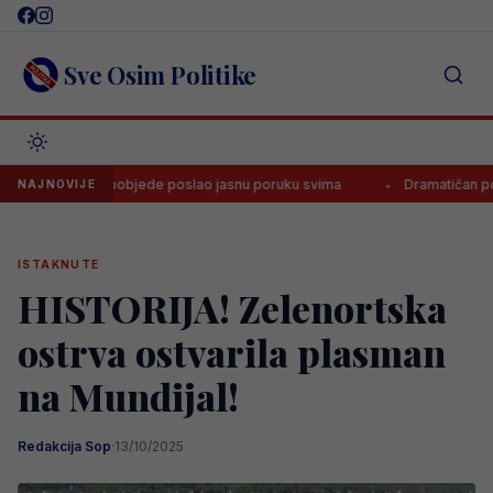
Skip
to
content
Sve Osim Politike
ra nakon pobjede poslao jasnu poruku svima
Dramatičan početak nov
NAJNOVIJE
ISTAKNUTE
HISTORIJA! Zelenortska
ostrva ostvarila plasman
na Mundijal!
Redakcija Sop
·
13/10/2025