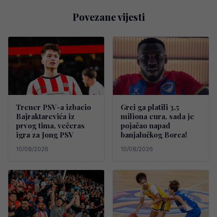
Povezane vijesti
Trener PSV-a izbacio
Grci ga platili 3,5
Bajraktarevića iz
miliona eura, sada je
prvog tima, večeras
pojačao napad
igra za Jong PSV
banjalučkog Borca!
10/08/2026
10/08/2026