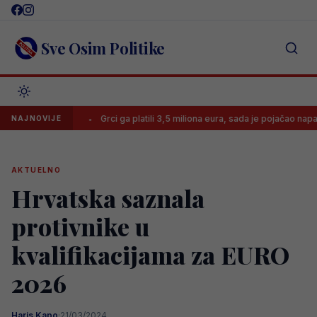
Skip
to
content
Sve Osim Politike
Jong PSV
Grci ga platili 3,5 miliona eura, sada je pojačao napad ban
NAJNOVIJE
AKTUELNO
Hrvatska saznala
protivnike u
kvalifikacijama za EURO
2026
Haris Kapo
·
21/03/2024