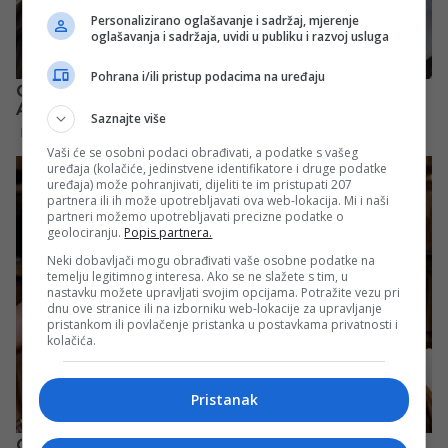
Personalizirano oglašavanje i sadržaj, mjerenje
oglašavanja i sadržaja, uvidi u publiku i razvoj usluga
Pohrana i/ili pristup podacima na uređaju
Saznajte više
Vaši će se osobni podaci obrađivati, a podatke s vašeg
uređaja (kolačiće, jedinstvene identifikatore i druge podatke
uređaja) može pohranjivati, dijeliti te im pristupati 207
partnera ili ih može upotrebljavati ova web-lokacija. Mi i naši
partneri možemo upotrebljavati precizne podatke o
geolociranju.
Popis partnera.
Neki dobavljači mogu obrađivati vaše osobne podatke na
temelju legitimnog interesa. Ako se ne slažete s tim, u
nastavku možete upravljati svojim opcijama. Potražite vezu pri
dnu ove stranice ili na izborniku web-lokacije za upravljanje
pristankom ili povlačenje pristanka u postavkama privatnosti i
kolačića.
Pristanak