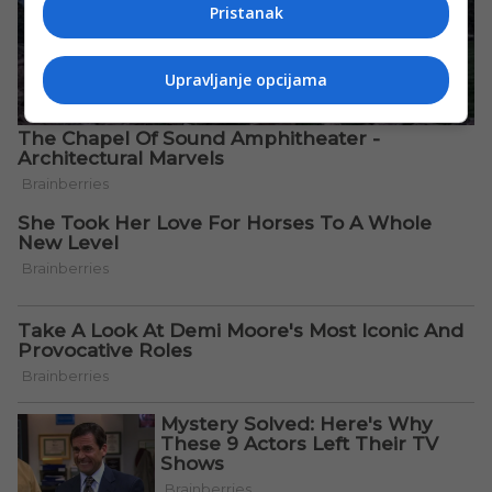
Pristanak
Upravljanje opcijama