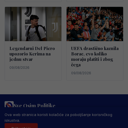
Legendarni Del Piero
UEFA drastično kaznila
upozorio Kerima na
Borac, evo koliko
jednu stvar
moraju platiti i zbog
čega
09/08/2026
09/08/2026
Sve Osim Politike
PRAVILA PRIVATNOSTI
MARKETING
USLOVI KORIŠTENJA
Ova web stranica koristi kolačiće za poboljšanje korisničkog
IMPRESSUM
KONTAKT
iskustva.
© 2026 Sve Osim Politike. Sva prava zadržana.