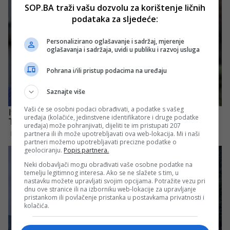
SOP.BA traži vašu dozvolu za korištenje ličnih
podataka za sljedeće:
Personalizirano oglašavanje i sadržaj, mjerenje
oglašavanja i sadržaja, uvidi u publiku i razvoj usluga
Pohrana i/ili pristup podacima na uređaju
Saznajte više
Vaši će se osobni podaci obrađivati, a podatke s vašeg
uređaja (kolačiće, jedinstvene identifikatore i druge podatke
uređaja) može pohranjivati, dijeliti te im pristupati 207
partnera ili ih može upotrebljavati ova web-lokacija. Mi i naši
partneri možemo upotrebljavati precizne podatke o
geolociranju.
Popis partnera.
Neki dobavljači mogu obrađivati vaše osobne podatke na
temelju legitimnog interesa. Ako se ne slažete s tim, u
nastavku možete upravljati svojim opcijama. Potražite vezu pri
dnu ove stranice ili na izborniku web-lokacije za upravljanje
pristankom ili povlačenje pristanka u postavkama privatnosti i
kolačića.