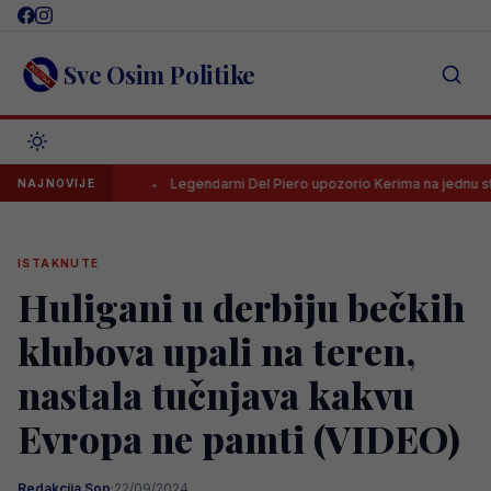
Skip
to
content
Sve Osim Politike
ac HNL-a
Legendarni Del Piero upozorio Kerima na jednu stvar
NAJNOVIJE
ISTAKNUTE
Huligani u derbiju bečkih
klubova upali na teren,
nastala tučnjava kakvu
Evropa ne pamti (VIDEO)
Redakcija Sop
·
22/09/2024