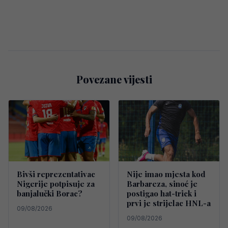
Povezane vijesti
Bivši reprezentativac
Nije imao mjesta kod
Nigerije potpisuje za
Barbareza, sinoć je
banjalučki Borac?
postigao hat-trick i
prvi je strijelac HNL-a
09/08/2026
09/08/2026