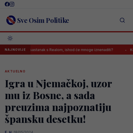
Skip
to
content
Sve Osim Politike
završio sastanak s Realom, ishod će mnoge iznenaditi?
Kontroverzn
NAJNOVIJE
AKTUELNO
Igra u Njemačkoj, uzor
mu iz Bosne, a sada
preuzima najpoznatiju
špansku desetku!
E. H.
·
18/05/2024