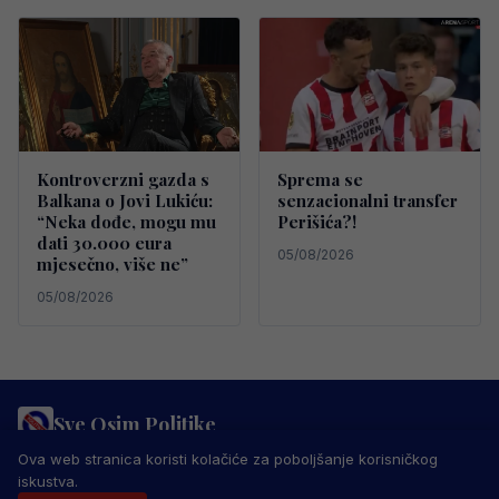
Kontroverzni gazda s
Sprema se
Balkana o Jovi Lukiću:
senzacionalni transfer
“Neka dođe, mogu mu
Perišića?!
dati 30.000 eura
05/08/2026
mjesečno, više ne”
05/08/2026
Sve Osim Politike
PRAVILA PRIVATNOSTI
MARKETING
USLOVI KORIŠTENJA
Ova web stranica koristi kolačiće za poboljšanje korisničkog
IMPRESSUM
KONTAKT
iskustva.
© 2026 Sve Osim Politike. Sva prava zadržana.