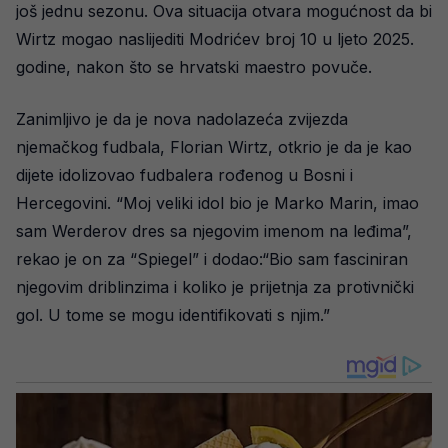
još jednu sezonu. Ova situacija otvara mogućnost da bi
Wirtz mogao naslijediti Modrićev broj 10 u ljeto 2025.
godine, nakon što se hrvatski maestro povuče.
Zanimljivo je da je nova nadolazeća zvijezda
njemačkog fudbala, Florian Wirtz, otkrio je da je kao
dijete idolizovao fudbalera rođenog u Bosni i
Hercegovini. “Moj veliki idol bio je Marko Marin, imao
sam Werderov dres sa njegovim imenom na leđima”,
rekao je on za “Spiegel” i dodao:“Bio sam fasciniran
njegovim driblinzima i koliko je prijetnja za protivnički
gol. U tome se mogu identifikovati s njim.”