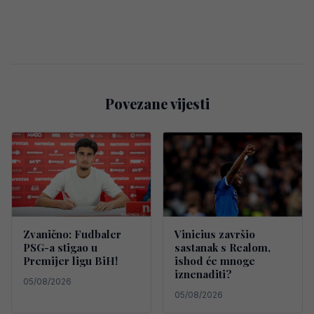
Povezane vijesti
Zvanično: Fudbaler
Vinicius završio
PSG-a stigao u
sastanak s Realom,
Premijer ligu BiH!
ishod će mnoge
iznenaditi?
05/08/2026
05/08/2026