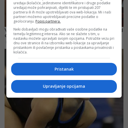
uređaja (kolačiće, jedinstvene identifikatore i druge podatke
uređaja) može pohranjivati, dijeliti te im pristupati 207
partnera ili ih može upotrebljavati ova web-lokacija. Mi i naši
partneri možemo upotrebljavati precizne podatke o
geolociranju.
Popis partnera.
Neki dobavljači mogu obrađivati vaše osobne podatke na
temelju legitimnog interesa. Ako se ne slažete s tim, u
nastavku možete upravljati svojim opcijama. Potražite vezu pri
dnu ove stranice ili na izborniku web-lokacije za upravljanje
pristankom ili povlačenje pristanka u postavkama privatnosti i
kolačića.
Pristanak
Upravljanje opcijama