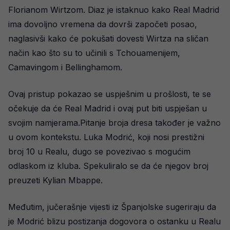
Florianom Wirtzom. Diaz je istaknuo kako Real Madrid
ima dovoljno vremena da dovrši započeti posao,
naglasivši kako će pokušati dovesti Wirtza na sličan
način kao što su to učinili s Tchouamenijem,
Camavingom i Bellinghamom.
Ovaj pristup pokazao se uspješnim u prošlosti, te se
očekuje da će Real Madrid i ovaj put biti uspješan u
svojim namjerama.Pitanje broja dresa također je važno
u ovom kontekstu. Luka Modrić, koji nosi prestižni
broj 10 u Realu, dugo se povezivao s mogućim
odlaskom iz kluba. Spekuliralo se da će njegov broj
preuzeti Kylian Mbappe.
Međutim, jučerašnje vijesti iz Španjolske sugeriraju da
je Modrić blizu postizanja dogovora o ostanku u Realu