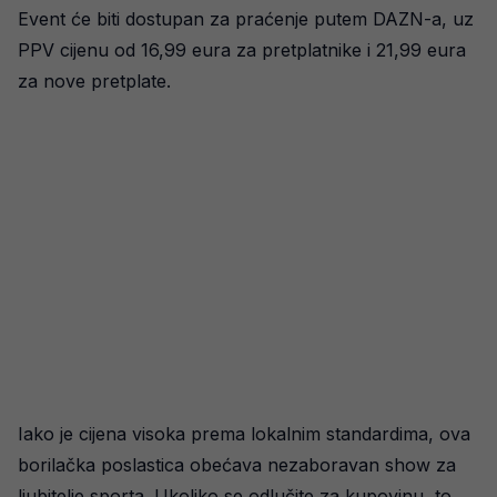
Event će biti dostupan za praćenje putem DAZN-a, uz
PPV cijenu od 16,99 eura za pretplatnike i 21,99 eura
za nove pretplate.
Iako je cijena visoka prema lokalnim standardima, ova
borilačka poslastica obećava nezaboravan show za
ljubitelje sporta. Ukoliko se odlučite za kupovinu, to