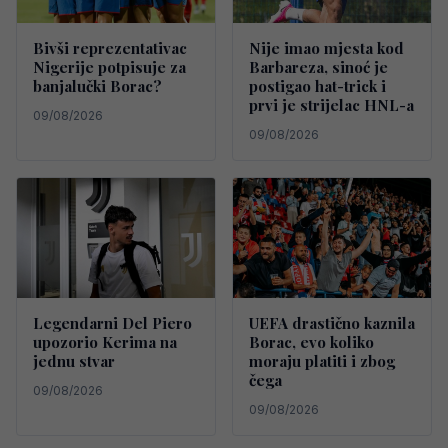
Bivši reprezentativac
Nije imao mjesta kod
Nigerije potpisuje za
Barbareza, sinoć je
banjalučki Borac?
postigao hat-trick i
prvi je strijelac HNL-a
09/08/2026
09/08/2026
Legendarni Del Piero
UEFA drastično kaznila
upozorio Kerima na
Borac, evo koliko
jednu stvar
moraju platiti i zbog
čega
09/08/2026
09/08/2026