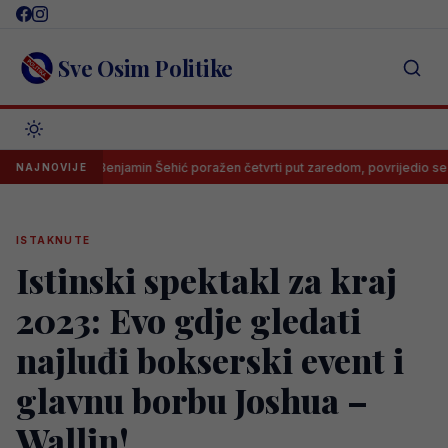
Skip
to
content
Sve Osim Politike
Benjamin Šehić poražen četvrti put zaredom, povrijedio se u prvoj r
NAJNOVIJE
ISTAKNUTE
Istinski spektakl za kraj
2023: Evo gdje gledati
najluđi bokserski event i
glavnu borbu Joshua –
Wallin!