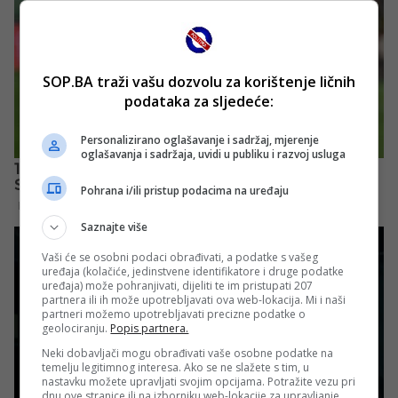
SOP.BA traži vašu dozvolu za korištenje ličnih
podataka za sljedeće:
Personalizirano oglašavanje i sadržaj, mjerenje
oglašavanja i sadržaja, uvidi u publiku i razvoj usluga
Pohrana i/ili pristup podacima na uređaju
Saznajte više
Vaši će se osobni podaci obrađivati, a podatke s vašeg
uređaja (kolačiće, jedinstvene identifikatore i druge podatke
uređaja) može pohranjivati, dijeliti te im pristupati 207
partnera ili ih može upotrebljavati ova web-lokacija. Mi i naši
partneri možemo upotrebljavati precizne podatke o
geolociranju.
Popis partnera.
Neki dobavljači mogu obrađivati vaše osobne podatke na
temelju legitimnog interesa. Ako se ne slažete s tim, u
nastavku možete upravljati svojim opcijama. Potražite vezu pri
dnu ove stranice ili na izborniku web-lokacije za upravljanje