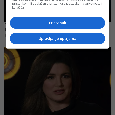
pristankom ili povlačenje pristanka u postavkama privatnosti i
kolačića.
Pristanak
Upravljanje opcijama