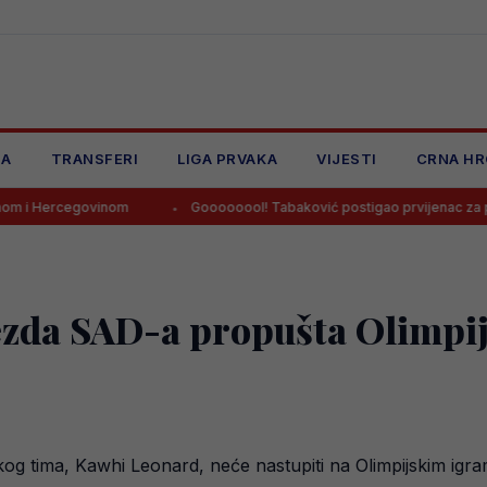
JA
TRANSFERI
LIGA PRVAKA
VIJESTI
CRNA HR
govinom
Goooooool! Tabaković postigao prvijenac za pobjedu Salz
jezda SAD-a propušta Olimpij
kog tima, Kawhi Leonard, neće nastupiti na Olimpijskim igra