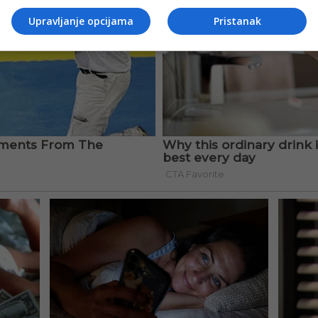
Upravljanje opcijama
Pristanak