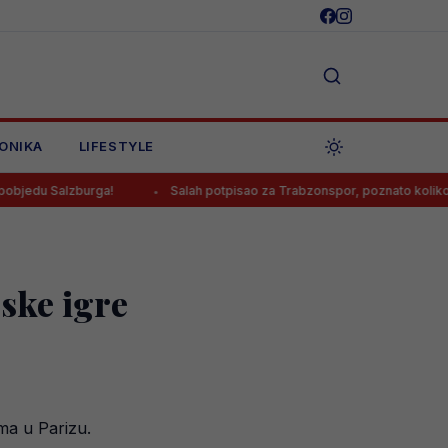
ONIKA
LIFESTYLE
burga!
Salah potpisao za Trabzonspor, poznato koliko će zarađivat
ske igre
ma u Parizu.