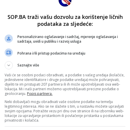
SOP.BA traži vašu dozvolu za korištenje ličnih
podataka za sljedeće:
Personalizirano oglašavanje i sadržaj, mjerenje oglašavanja i
sadržaja, uvidi u publiku i razvoj usluga
Pohrana i/ili pristup podacima na uređaju
Saznajte više
Vaši će se osobni podaci obrađivati, a podatke s vašeg uređaja (kolačiće,
jedinstvene identifikatore i druge podatke uređaja) može pohranjivati,
dijeliti te im pristupati 207 partnera ili ih može upotrebljavati ova web-
lokacija. Mi i naši partneri možemo upotrebljavati precizne podatke o
geolociranju.
Popis partnera.
Neki dobavljači mogu obrađivati vaše osobne podatke na temelju
legitimnog interesa. Ako se ne slažete s tim, u nastavku možete upravljati
svojim opcijama. Potražite vezu pri dnu ove stranice ili na izborniku web-
lokacije za upravljanje pristankom ili povlačenje pristanka u postavkama
privatnosti i kolačića.