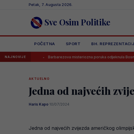
Skip
Petak, 7. Augusta 2026.
to
content
Sve Osim Politike
POČETNA
SPORT
BH. REPREZENTACI
UEFA?
Barbarezova misteriozna poruka odjeknula Bosnom i Herce
NAJNOVIJE
AKTUELNO
Jedna od najvećih zvi
Haris Kapo
·
10/07/2024
Jedna od najvećih zvijezda američkog olimpijs