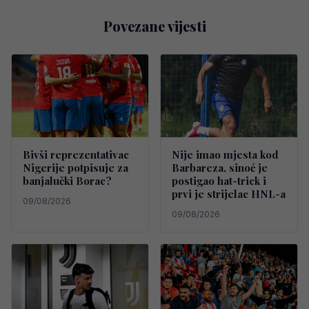
Povezane vijesti
Bivši reprezentativac
Nije imao mjesta kod
Nigerije potpisuje za
Barbareza, sinoć je
banjalučki Borac?
postigao hat-trick i
prvi je strijelac HNL-a
09/08/2026
09/08/2026