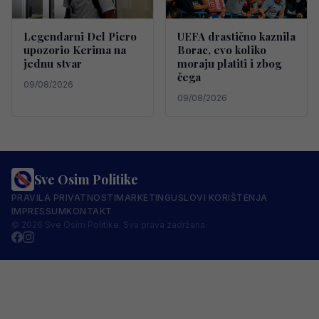
Legendarni Del Piero
UEFA drastično kaznila
upozorio Kerima na
Borac, evo koliko
jednu stvar
moraju platiti i zbog
čega
09/08/2026
09/08/2026
Sve Osim Politike
PRAVILA PRIVATNOSTI
MARKETING
USLOVI KORIŠTENJA
IMPRESSUM
KONTAKT
© 2026 Sve Osim Politike. Sva prava zadržana.