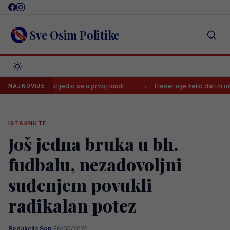
Skip
to
content
Sve Osim Politike
m, povrijedio se u prvoj rundi
Trener nije želio dati ni minute Bajr
NAJNOVIJE
ISTAKNUTE
Još jedna bruka u bh.
fudbalu, nezadovoljni
suđenjem povukli
radikalan potez
Redakcija Sop
·
26/05/2025