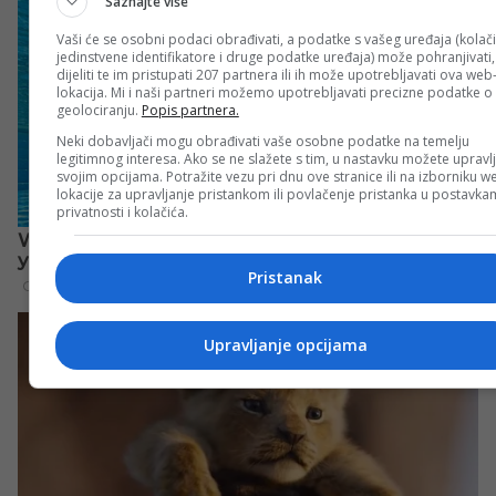
Saznajte više
Vaši će se osobni podaci obrađivati, a podatke s vašeg uređaja (kolači
jedinstvene identifikatore i druge podatke uređaja) može pohranjivati,
dijeliti te im pristupati 207 partnera ili ih može upotrebljavati ova web
lokacija. Mi i naši partneri možemo upotrebljavati precizne podatke o
geolociranju.
Popis partnera.
Neki dobavljači mogu obrađivati vaše osobne podatke na temelju
legitimnog interesa. Ako se ne slažete s tim, u nastavku možete upravlj
svojim opcijama. Potražite vezu pri dnu ove stranice ili na izborniku w
lokacije za upravljanje pristankom ili povlačenje pristanka u postavk
privatnosti i kolačića.
Pristanak
Upravljanje opcijama