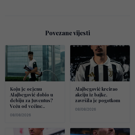
Povezane vijesti
Koju je ocjenu
Alajbegović kreirao
Alajbegović dobio u
akciju iz bajke,
debiju za Juventus?
završila je pogotkom
Veću od većine..
08/08/2026
08/08/2026