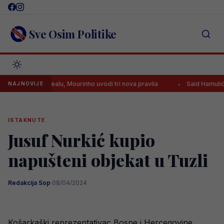
Skip
to
content
Sve Osim Politike
iplina u Realu, Mourinho uvodi tri nova pravila
Said Hamulić dao gol
NAJNOVIJE
ISTAKNUTE
Jusuf Nurkić kupio
napušteni objekat u Tuzli
Redakcija Sop
·
08/04/2024
Košarkaški reprezentativac Bosne i Hercegovine,