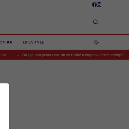
ONIKA
LIFESTYLE
ub
Da li je ovo jasan znak da će Dedić u engleski Premiership?!