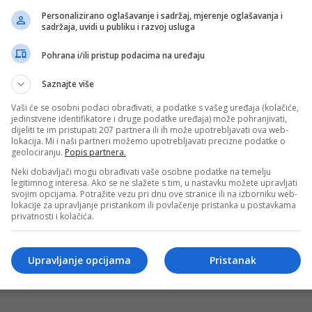
ciji BiH, upravo je potpisao za klub iz četvrte italijanske li
Personalizirano oglašavanje i sadržaj, mjerenje oglašavanja i
ativac Bosne i Hercegovine, pronašao je novi klub u Italiji.
sadržaja, uvidi u publiku i razvoj usluga
Pohrana i/ili pristup podacima na uređaju
Saznajte više
ice, Armin Cibra: “Nadamo se plasmanu u Prvu ligu FBiH”
Vaši će se osobni podaci obrađivati, a podatke s vašeg uređaja (kolačiće,
 prvak je Druge lige Federacije Bosne i Hercegovine grupa C
jedinstvene identifikatore i druge podatke uređaja) može pohranjivati,
dijeliti te im pristupati 207 partnera ili ih može upotrebljavati ova web-
lokacija. Mi i naši partneri možemo upotrebljavati precizne podatke o
geolociranju.
Popis partnera.
 turnira, Zejna Krantić za SOP: “Ovo je bio čisti san, d
Neki dobavljači mogu obrađivati vaše osobne podatke na temelju
legitimnog interesa. Ako se ne slažete s tim, u nastavku možete upravljati
n međunarodnog MMA turnira na kojem će Zejna Krantić brani
svojim opcijama. Potražite vezu pri dnu ove stranice ili na izborniku web-
lokacije za upravljanje pristankom ili povlačenje pristanka u postavkama
privatnosti i kolačića.
protiv Zrinjskog koja obilazi svijet (FOTO)
Upravljanje opcijama
Pristanak
čin su otvorili utakmicu 4. kola Konferencijske lige protiv