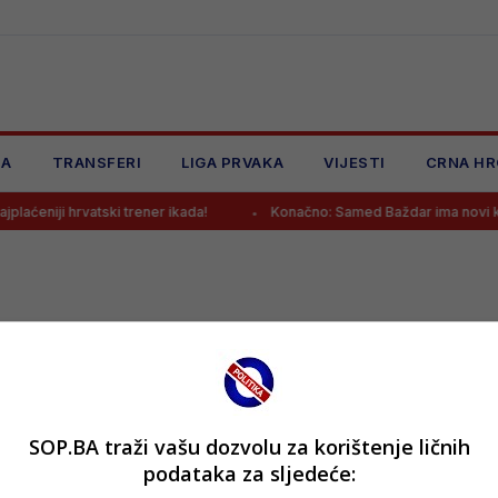
JA
TRANSFERI
LIGA PRVAKA
VIJESTI
CRNA HR
laćeniji hrvatski trener ikada!
Konačno: Samed Baždar ima novi kl
SOP.BA traži vašu dozvolu za korištenje ličnih
podataka za sljedeće: