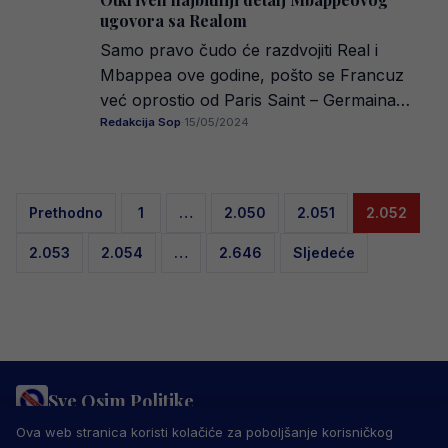
ugovora sa Realom
Samo pravo čudo će razdvojiti Real i
Mbappea ove godine, pošto se Francuz
već oprostio od Paris Saint – Germaina…
Redakcija Sop
·
15/05/2024
Posts
Prethodno
1
…
2.050
2.051
2.052
pagination
2.053
2.054
…
2.646
Sljedeće
Sve Osim Politike
PRAVILA PRIVATNOSTI
MARKETING
USLOVI KORIŠTENJA
Ova web stranica koristi kolačiće za poboljšanje korisničkog
IMPRESSUM
KONTAKT