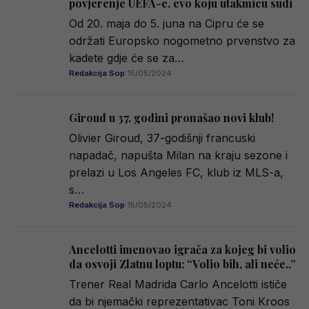
povjerenje UEFA-e, evo koju utakmicu sudi
Od 20. maja do 5. juna na Cipru će se
održati Europsko nogometno prvenstvo za
kadete gdje će se za…
Redakcija Sop
·
15/05/2024
Giroud u 37. godini pronašao novi klub!
Olivier Giroud, 37-godišnji francuski
napadač, napušta Milan na kraju sezone i
prelazi u Los Angeles FC, klub iz MLS-a,
s…
Redakcija Sop
·
15/05/2024
Ancelotti imenovao igrača za kojeg bi volio
da osvoji Zlatnu loptu: “Volio bih, ali neće..”
Trener Real Madrida Carlo Ancelotti ističe
da bi njemački reprezentativac Toni Kroos