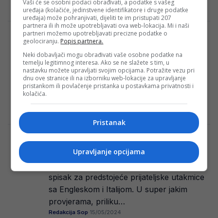
Vaši će se osobni podaci obrađivati, a podatke s vašeg
Redakcija Sop
·
15/05/2024
uređaja (kolačiće, jedinstvene identifikatore i druge podatke
uređaja) može pohranjivati, dijeliti te im pristupati 207
partnera ili ih može upotrebljavati ova web-lokacija. Mi i naši
partneri možemo upotrebljavati precizne podatke o
Svima dobro poznato ime preuzima
geolociranju.
Popis partnera.
Bolognu i vodi je u Ligi prvaka!
Neki dobavljači mogu obrađivati vaše osobne podatke na
Fudbalski klub Bologna vjerojatno će ostati
temelju legitimnog interesa. Ako se ne slažete s tim, u
nastavku možete upravljati svojim opcijama. Potražite vezu pri
bez trenera jer je Thiago Motta navodno
dnu ove stranice ili na izborniku web-lokacije za upravljanje
dogovorio sve uvjete s Juventusom. Iako
pristankom ili povlačenje pristanka u postavkama privatnosti i
kolačića.
je…
Redakcija Sop
·
15/05/2024
Pristanak
Barbarez poslao poziv fudbaleru
banjalučkog Borca
Upravljanje opcijama
Sergej Barbarez sutra će zvanično objaviti
spisak za predstojeće prijateljske utakmice
sa Engleskom i Italijom. U super jakim
provjerama, priliku…
Redakcija Sop
·
15/05/2024