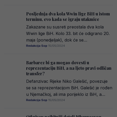
Posljednja dva kola Wwin lige BiH u istom
terminu, evo kada se igraju utakmice
Zakazane su susreti preostala dva kola
Wwin lige BiH. Kolo 33. bit će odigrano 20.
maja (ponedjeljak), dok će se…
Redakcija Sop
·
15/05/2024
Barbarez bi ga mogao dovesti u
reprezentaciju BiH, a na ljeto pravi odličan
transfer?
Defanzivac Rijeke Niko Galešić, povezuje
se sa reprezentacijom BiH. Galešić je rođen
u Njemačkoj, ali ima porijeklo iz BiH, a…
Redakcija Sop
·
15/05/2024
Otkriven najbitniji detalj Mbappeovog