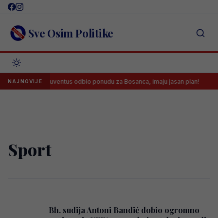
Skip
to
content
Sve Osim Politike
dara
Juventus odbio ponudu za Bosanca, imaju jasan plan!
NAJNOVIJE
Sport
Bh. sudija Antoni Bandić dobio ogromno