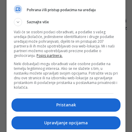
100.000 spinova!
Pohrana i/ili pristup podacima na uređaju
Meridian Online Kazino poklanja 100.000
spinova mjesečno najlojalnijim igračima! Uđi
Saznajte više
u elitno društvo već danas! Dajemo ti dokaz
Vaši će se osobni podaci obrađivati, a podatke s vašeg
da je…
uređaja (kolačiće, jedinstvene identifikatore i druge podatke
uređaja) može pohranjivati, dijeliti te im pristupati 207
Redakcija Sop
·
09/10/2023
partnera ili ih može upotrebljavati ova web-lokacija. Mi i naši
partneri možemo upotrebljavati precizne podatke o
geolociranju.
Popis partnera.
Savo Milošević uputio naknadni poziv – on
Neki dobavljači mogu obrađivati vaše osobne podatke na
je pun pogodak!
temelju legitimnog interesa. Ako se ne slažete s tim, u
nastavku možete upravljati svojim opcijama. Potražite vezu pri
Selektor fudbalske “A” reprezentacije BiH
dnu ove stranice ili na izborniku web-lokacije za upravljanje
pristankom ili povlačenje pristanka u postavkama privatnosti i
uputio je naknadni poziv za predstojeće
kolačića.
utakmice kvalifikacija protiv Lihtenštajna i
Portugala. Poziv je dobio…
Pristanak
Redakcija Sop
·
09/10/2023
Upravljanje opcijama
Bundesligaški div spreman igrati za
reprezentaciju BiH!