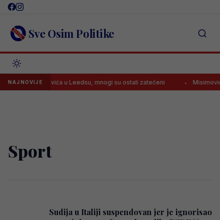
Skip
to
content
Sve Osim Politike
late Muharemovića u Leedsu, mnogi su ostali zatečeni
Misimoviću n
NAJNOVIJE
Sport
Sudija u Italiji suspendovan jer je ignorisao