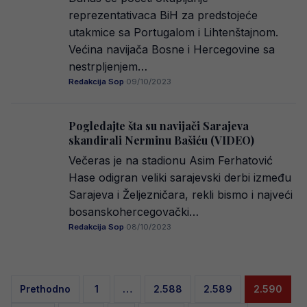
reprezentativaca BiH za predstojeće
utakmice sa Portugalom i Lihtenštajnom.
Većina navijača Bosne i Hercegovine sa
nestrpljenjem…
Redakcija Sop
·
09/10/2023
Pogledajte šta su navijači Sarajeva
skandirali Nerminu Bašiću (VIDEO)
Večeras je na stadionu Asim Ferhatović
Hase odigran veliki sarajevski derbi između
Sarajeva i Željezničara, rekli bismo i najveći
bosanskohercegovački…
Redakcija Sop
·
08/10/2023
Posts
Prethodno
1
…
2.588
2.589
2.590