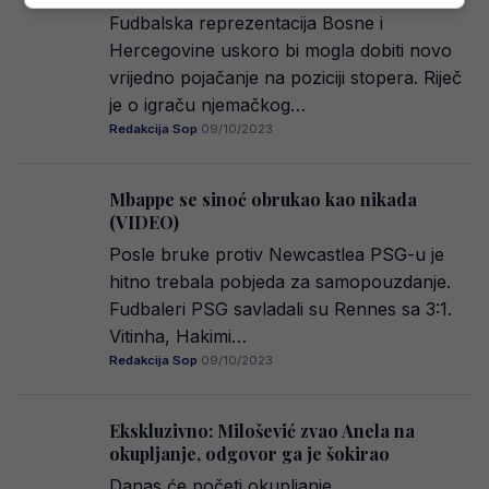
Fudbalska reprezentacija Bosne i
Hercegovine uskoro bi mogla dobiti novo
vrijedno pojačanje na poziciji stopera. Riječ
je o igraču njemačkog…
Redakcija Sop
·
09/10/2023
Mbappe se sinoć obrukao kao nikada
(VIDEO)
Posle bruke protiv Newcastlea PSG-u je
hitno trebala pobjeda za samopouzdanje.
Fudbaleri PSG savladali su Rennes sa 3:1.
Vitinha, Hakimi…
Redakcija Sop
·
09/10/2023
Ekskluzivno: Milošević zvao Anela na
okupljanje, odgovor ga je šokirao
Danas će početi okupljanje