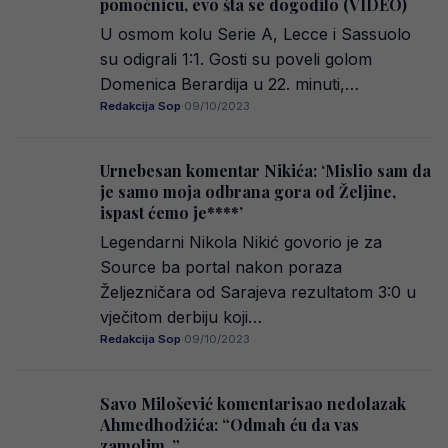
pomoćnicu, evo šta se dogodilo (VIDEO)
U osmom kolu Serie A, Lecce i Sassuolo
su odigrali 1:1. Gosti su poveli golom
Domenica Berardija u 22. minuti,…
Redakcija Sop
·
09/10/2023
Urnebesan komentar Nikića: ‘Mislio sam da
je samo moja odbrana gora od Željine,
ispast ćemo je****’
Legendarni Nikola Nikić govorio je za
Source ba portal nakon poraza
Željezničara od Sarajeva rezultatom 3:0 u
vječitom derbiju koji…
Redakcija Sop
·
09/10/2023
Savo Milošević komentarisao nedolazak
Ahmedhodžića: “Odmah ću da vas
zamolim..”