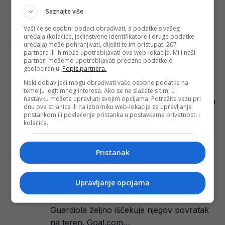
jedinstvenim karakterom: Brampton,
Saznajte više
Ontario, poznat kao “Grad…
Vaši će se osobni podaci obrađivati, a podatke s vašeg
Redakcija Sop
·
05/01/2024
uređaja (kolačiće, jedinstvene identifikatore i druge podatke
uređaja) može pohranjivati, dijeliti te im pristupati 207
partnera ili ih može upotrebljavati ova web-lokacija. Mi i naši
partneri možemo upotrebljavati precizne podatke o
Zvanično – Zrinjski upravo predstavio
geolociranju.
Popis partnera.
novog trenera!
Neki dobavljači mogu obrađivati vaše osobne podatke na
HŠK Zrinjski Mostar može službeno
temelju legitimnog interesa. Ako se ne slažete s tim, u
nastavku možete upravljati svojim opcijama. Potražite vezu pri
potvrditi imenovanje Željka Petrovića novim
dnu ove stranice ili na izborniku web-lokacije za upravljanje
šefom stručnog stožera prve momčadi, a
pristankom ili povlačenje pristanka u postavkama privatnosti i
kolačića.
58-godišnji stručnjak i aktualni…
Redakcija Sop
·
05/01/2024
Pristanak
De Bruyne donio šokantnu odluku?!
Upravljanje opcijama
Belgijski reprezentativac Kevin De Bruyne
trenutno se oporavlja od povrede, a Pep
Guardiola željno iščekuje njegov povratak
na teren. Goal.com…