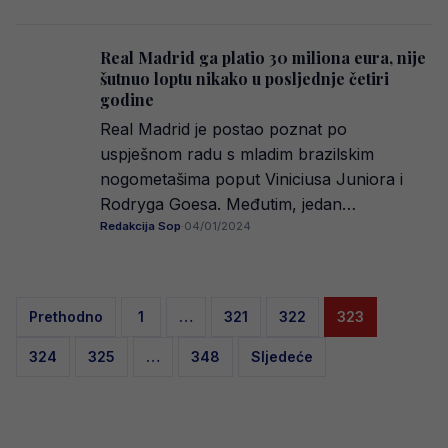
Real Madrid ga platio 30 miliona eura, nije
šutnuo loptu nikako u posljednje četiri
godine
Real Madrid je postao poznat po
uspješnom radu s mladim brazilskim
nogometašima poput Viniciusa Juniora i
Rodryga Goesa. Međutim, jedan…
Redakcija Sop
·
04/01/2024
Posts
Prethodno
1
…
321
322
323
pagination
324
325
…
348
Sljedeće