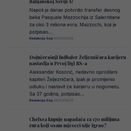
italijanskoj Seriji A!
Napoli je danas potvrdio transfer desnog
beka Pasquale Mazzochija iz Salernitane
za oko 3 miliona evra. Mazzochi, koji je
potpisao…
Redakcija Sop
·
05/01/2024
Dojučerašnji fudbaler Željezničara karijeru
nastavlja u Prvoj ligi RS-a
Aleksandar Kosorić, nedavno oprošteni
kapiten Željezničara, ipak je promijenio
odluku i nastavit će karijeru u nogometu.
Sa 37 godina, potpisao…
Redakcija Sop
·
05/01/2024
Chelsea kupuje napadača za 170 milijuna
eura koji osam mjeseci nije igrao?