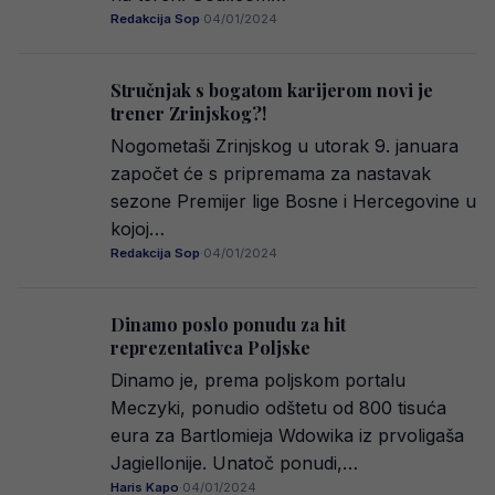
Redakcija Sop
·
04/01/2024
Stručnjak s bogatom karijerom novi je
trener Zrinjskog?!
Nogometaši Zrinjskog u utorak 9. januara
započet će s pripremama za nastavak
sezone Premijer lige Bosne i Hercegovine u
kojoj…
Redakcija Sop
·
04/01/2024
Dinamo poslo ponudu za hit
reprezentativca Poljske
Dinamo je, prema poljskom portalu
Meczyki, ponudio odštetu od 800 tisuća
eura za Bartlomieja Wdowika iz prvoligaša
Jagiellonije. Unatoč ponudi,…
Haris Kapo
·
04/01/2024