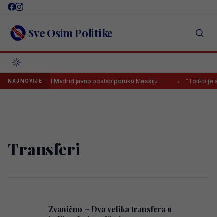
Skip
to
content
Sve Osim Politike
a svijetu? Real Madrid javno poslao poruku Messiju
“Toliko je smire
NAJNOVIJE
Transferi
Zvanično – Dva velika transfera u