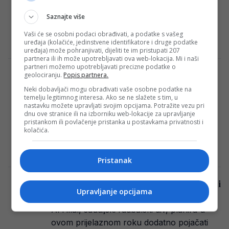
FK Igman Konjic je prije nekoliko sati
Saznajte više
predstavio novo pojačanje u vidu Armana
Džankovića, a već sutra bi klub mogao…
Vaši će se osobni podaci obrađivati, a podatke s vašeg
uređaja (kolačiće, jedinstvene identifikatore i druge podatke
Redakcija Sop
·
07/01/2024
uređaja) može pohranjivati, dijeliti te im pristupati 207
partnera ili ih može upotrebljavati ova web-lokacija. Mi i naši
partneri možemo upotrebljavati precizne podatke o
FK Igman se ne šali, upravo je predstavio
geolociranju.
Popis partnera.
novo pojačanje!
Neki dobavljači mogu obrađivati vaše osobne podatke na
temelju legitimnog interesa. Ako se ne slažete s tim, u
Arman Džanković novo pojačanje FK
nastavku možete upravljati svojim opcijama. Potražite vezu pri
Igman! Ovaj 21-godišnji krilni fudbaler u
dnu ove stranice ili na izborniku web-lokacije za upravljanje
pristankom ili povlačenje pristanka u postavkama privatnosti i
redove crveno-bijelih stiže iz Achyronas-
kolačića.
Onisilos FC (Kipar), a boje…
Redakcija Sop
·
07/01/2024
Pristanak
Raphinha pravi iznenađujući transfer, Barci
Upravljanje opcijama
60 miliona eura – njemu bogatstvo!
Al Hilal, saudijski fudbalski div, planira u
ovom prijelaznom roku dodatno pojačati