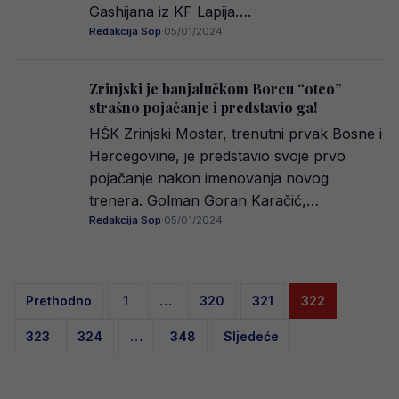
Gashijana iz KF Lapija….
Redakcija Sop
·
05/01/2024
Zrinjski je banjalučkom Borcu “oteo”
strašno pojačanje i predstavio ga!
HŠK Zrinjski Mostar, trenutni prvak Bosne i
Hercegovine, je predstavio svoje prvo
pojačanje nakon imenovanja novog
trenera. Golman Goran Karačić,…
Redakcija Sop
·
05/01/2024
Posts
Prethodno
1
…
320
321
322
pagination
323
324
…
348
Sljedeće