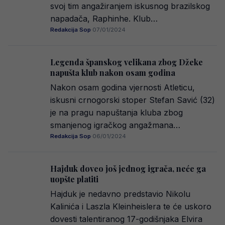
svoj tim angažiranjem iskusnog brazilskog
napadača, Raphinhe. Klub…
Redakcija Sop
·
07/01/2024
Legenda španskog velikana zbog Džeke
napušta klub nakon osam godina
Nakon osam godina vjernosti Atleticu,
iskusni crnogorski stoper Stefan Savić (32)
je na pragu napuštanja kluba zbog
smanjenog igračkog angažmana…
Redakcija Sop
·
06/01/2024
Hajduk doveo još jednog igrača, neće ga
uopšte platiti
Hajduk je nedavno predstavio Nikolu
Kalinića i Laszla Kleinheislera te će uskoro
dovesti talentiranog 17-godišnjaka Elvira