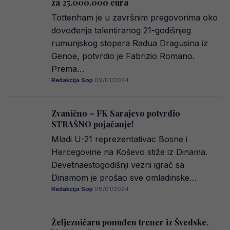
za 25.000.000 eura
Tottenham je u završnim pregovorima oko
dovođenja talentiranog 21-godišnjeg
rumunjskog stopera Radua Dragusina iz
Genoe, potvrdio je Fabrizio Romano.
Prema…
Redakcija Sop
·
09/01/2024
Zvanično – FK Sarajevo potvrdio
STRAŠNO pojačanje!
Mladi U-21 reprezentativac Bosne i
Hercegovine na Koševo stiže iz Dinama.
Devetnaestogodišnji vezni igrač sa
Dinamom je prošao sve omladinske…
Redakcija Sop
·
08/01/2024
Željezničaru ponuđen trener iz Švedske,