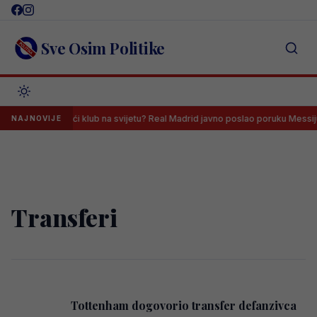
Skip
to
content
Sve Osim Politike
Zašto su najveći klub na svijetu? Real Madrid javno poslao poruku Messiju
NAJNOVIJE
Transferi
Tottenham dogovorio transfer defanzivca