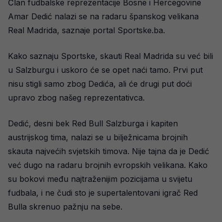
Član fudbalske reprezentacije Bosne i Hercegovine
Amar Dedić nalazi se na radaru španskog velikana
Real Madrida, saznaje portal Sportske.ba.
Kako saznaju Sportske, skauti Real Madrida su već bili
u Salzburgu i uskoro će se opet naći tamo. Prvi put
nisu stigli samo zbog Dedića, ali će drugi put doći
upravo zbog našeg reprezentativca.
Dedić, desni bek Red Bull Salzburga i kapiten
austrijskog tima, nalazi se u bilježnicama brojnih
skauta najvećih svjetskih timova. Nije tajna da je Dedić
već dugo na radaru brojnih evropskih velikana. Kako
su bokovi među najtraženijim pozicijama u svijetu
fudbala, i ne čudi sto je supertalentovani igrač Red
Bulla skrenuo pažnju na sebe.