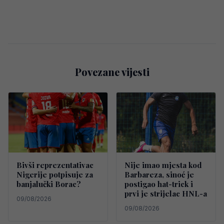
Povezane vijesti
Bivši reprezentativac
Nije imao mjesta kod
Nigerije potpisuje za
Barbareza, sinoć je
banjalučki Borac?
postigao hat-trick i
prvi je strijelac HNL-a
09/08/2026
09/08/2026