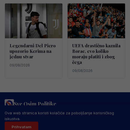
Legendarni Del Piero
UEFA drastično kaznila
upozorio Kerima na
Borac, evo koliko
jednu stvar
moraju platiti i zbog
čega
09/08/2026
09/08/2026
Sve Osim Politike
PRAVILA PRIVATNOSTI
MARKETING
USLOVI KORIŠTENJA
Ova web stranica koristi kolačiće za poboljšanje korisničkog
IMPRESSUM
KONTAKT
iskustva.
© 2026 Sve Osim Politike. Sva prava zadržana.
Prihvatam