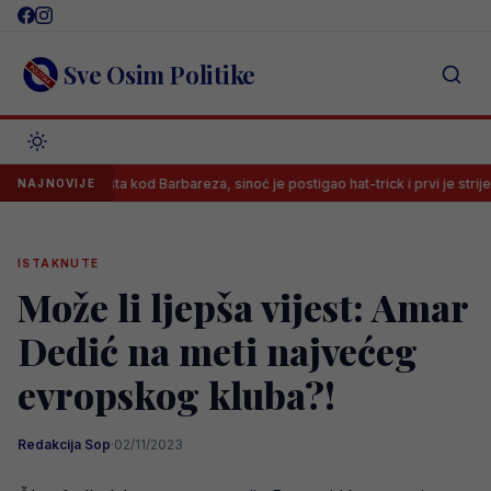
Skip
to
content
Sve Osim Politike
mao mjesta kod Barbareza, sinoć je postigao hat-trick i prvi je strijelac HNL-
NAJNOVIJE
ISTAKNUTE
Može li ljepša vijest: Amar
Dedić na meti najvećeg
evropskog kluba?!
Redakcija Sop
·
02/11/2023