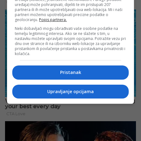
uređaja) može pohranjivati, dijeliti te im pristupati 207
partnera ili ih može upotrebljavati ova web-lokacija. Mi i naši
partneri možemo upotrebljavati precizne podatke o
geolociranju.
Popis partnera.
Neki dobavljači mogu obrađivati vaše osobne podatke na
temelju legitimnog interesa. Ako se ne slažete s tim, u
nastavku možete upravljati svojim opcijama. Potražite vezu pri
dnu ove stranice ili na izborniku web-lokacije za upravljanje
pristankom ili povlačenje pristanka u postavkama privatnosti i
kolačića.
Pristanak
Upravljanje opcijama