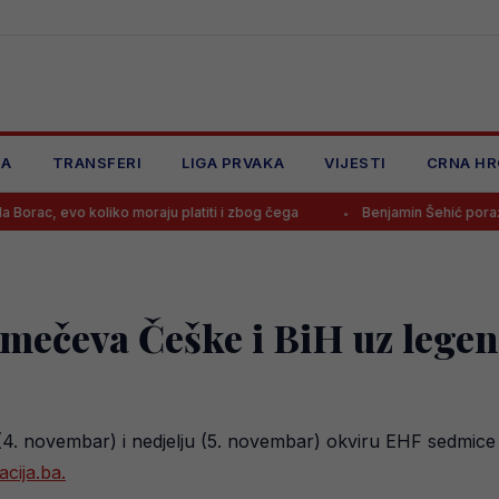
JA
TRANSFERI
LIGA PRVAKA
VIJESTI
CRNA HR
liko moraju platiti i zbog čega
Benjamin Šehić poražen četvrti put 
 mečeva Češke i BiH uz lege
4. novembar) i nedjelju (5. novembar) okviru EHF sedmice z
cija.ba.