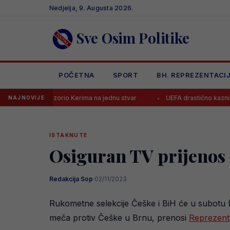
Skip
Nedjelja, 9. Augusta 2026.
to
content
Sve Osim Politike
POČETNA
SPORT
BH. REPREZENTACI
pozorio Kerima na jednu stvar
UEFA drastično kaznila Borac, evo ko
NAJNOVIJE
ISTAKNUTE
Osiguran TV prijenos
Redakcija Sop
·
02/11/2023
Rukometne selekcije Češke i BiH će u subotu (
meča protiv Češke u Brnu, prenosi
Reprezenta