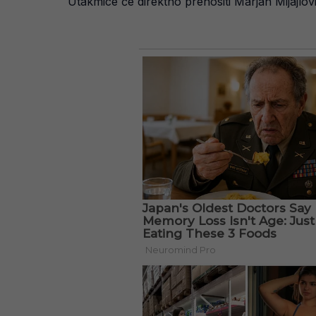
Utakmice će direktno prenositi Marjan Mijajlov