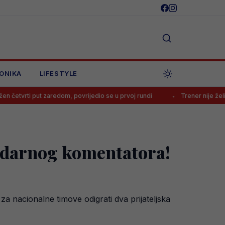
ONIKA
LIFESTYLE
zaredom, povrijedio se u prvoj rundi
Trener nije želio dati ni minut
ndarnog komentatora!
a nacionalne timove odigrati dva prijateljska