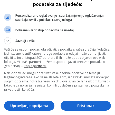
podataka za sljedeće:
Personalizirano oglašavanje i sadržaj, mjerenje oglašavanja i
sadržaja, uvidi u publiku i razvoj usluga
Pohrana i/ili pristup podacima na uređaju
Saznajte više
Vaši će se osobni podaci obrađivati, a podatke s vašeg uređaja (kolačiće,
jedinstvene identifikatore i druge podatke uređaja) može pohranjivati,
dijeliti te im pristupati 207 partnera ili ih može upotrebljavati ova web-
lokacija. Mi i naši partneri možemo upotrebljavati precizne podatke o
geolociranju.
Popis partnera.
Neki dobavljači mogu obrađivati vaše osobne podatke na temelju
legitimnog interesa. Ako se ne slažete s tim, u nastavku možete upravljati
svojim opcijama. Potražite vezu pri dnu ove stranice ili na izborniku web-
lokacije za upravljanje pristankom ili povlačenje pristanka u postavkama
privatnosti i kolačića.
Upravljanje opcijama
Pristanak