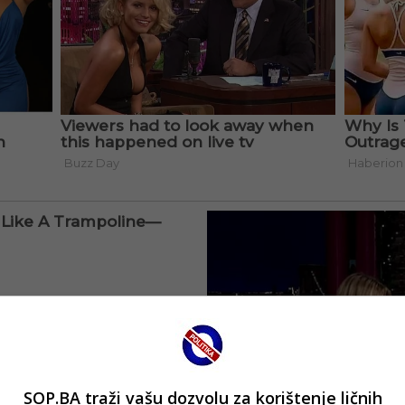
SOP.BA traži vašu dozvolu za korištenje ličnih