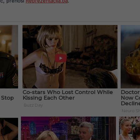
ić, prenosi
Reprezentacija.ba
.