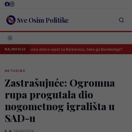
Skip
to
content
Sve Osim Politike
ko Tahirovića dobra vijest za Barbareza, čeka ga Bundesliga?
Dan
NAJNOVIJE
AKTUELNO
Zastrašujuće: Ogromna
rupa progutala dio
nogometnog igrališta u
SAD-u
E. H.
·
28/06/2024