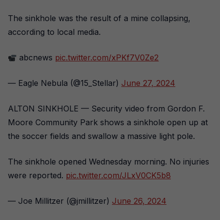
The sinkhole was the result of a mine collapsing,
according to local media.
abcnews
pic.twitter.com/xPKf7V0Ze2
— Eagle Nebula (@15_Stellar)
June 27, 2024
ALTON SINKHOLE — Security video from Gordon F.
Moore Community Park shows a sinkhole open up at
the soccer fields and swallow a massive light pole.
The sinkhole opened Wednesday morning. No injuries
were reported.
pic.twitter.com/JLxV0CK5b8
— Joe Millitzer (@jmillitzer)
June 26, 2024