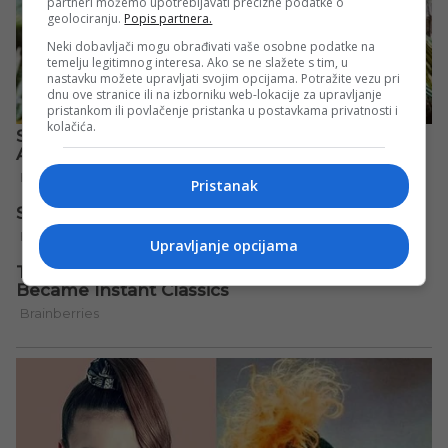
partneri možemo upotrebljavati precizne podatke o
geolociranju.
Popis partnera.
Neki dobavljači mogu obrađivati vaše osobne podatke na
temelju legitimnog interesa. Ako se ne slažete s tim, u
nastavku možete upravljati svojim opcijama. Potražite vezu pri
dnu ove stranice ili na izborniku web-lokacije za upravljanje
pristankom ili povlačenje pristanka u postavkama privatnosti i
kolačića.
Pristanak
Upravljanje opcijama