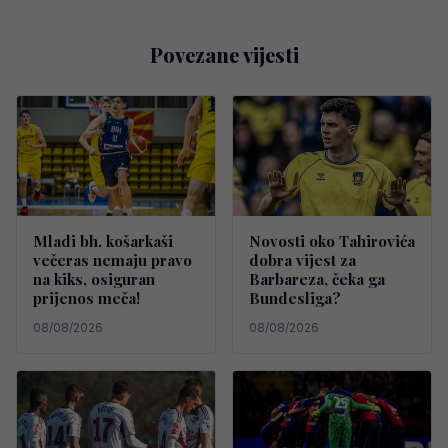
Povezane vijesti
Mladi bh. košarkaši
Novosti oko Tahirovića
večeras nemaju pravo
dobra vijest za
na kiks, osiguran
Barbareza, čeka ga
prijenos meča!
Bundesliga?
08/08/2026
08/08/2026