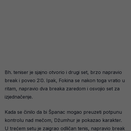
Bh. teniser je sjajno otvorio i drugi set, brzo napravio
break i poveo 2:0. Ipak, Fokina se nakon toga vratio u
ritam, napravio dva breaka zaredom i osvojio set za
izjednačenje.
Kada se činilo da bi Španac mogao preuzeti potpunu
kontrolu nad mečom, Džumhur je pokazao karakter.
U trećem setu je zaigrao odličan tenis, napravio break