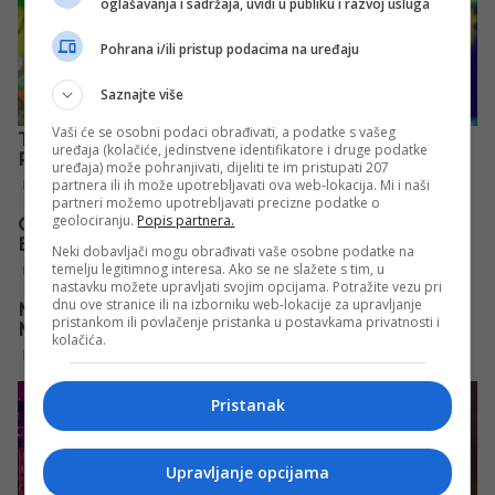
oglašavanja i sadržaja, uvidi u publiku i razvoj usluga
Pohrana i/ili pristup podacima na uređaju
Saznajte više
Vaši će se osobni podaci obrađivati, a podatke s vašeg
uređaja (kolačiće, jedinstvene identifikatore i druge podatke
uređaja) može pohranjivati, dijeliti te im pristupati 207
partnera ili ih može upotrebljavati ova web-lokacija. Mi i naši
partneri možemo upotrebljavati precizne podatke o
geolociranju.
Popis partnera.
Neki dobavljači mogu obrađivati vaše osobne podatke na
temelju legitimnog interesa. Ako se ne slažete s tim, u
nastavku možete upravljati svojim opcijama. Potražite vezu pri
dnu ove stranice ili na izborniku web-lokacije za upravljanje
pristankom ili povlačenje pristanka u postavkama privatnosti i
kolačića.
Pristanak
Upravljanje opcijama