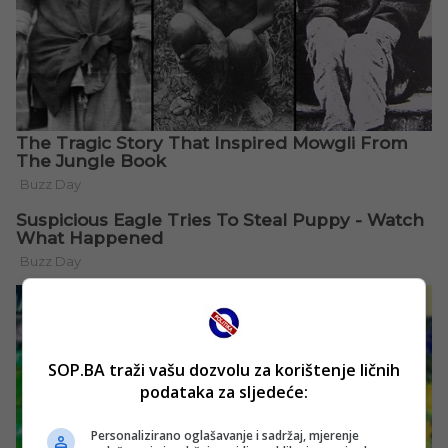
SOP.BA traži vašu dozvolu za korištenje ličnih
podataka za sljedeće:
Personalizirano oglašavanje i sadržaj, mjerenje