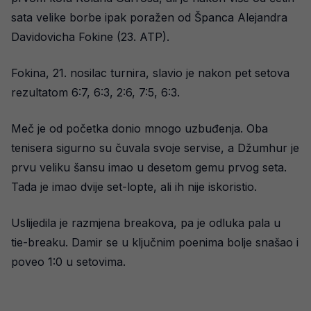
sata velike borbe ipak poražen od Španca Alejandra
Davidovicha Fokine (23. ATP).
Fokina, 21. nosilac turnira, slavio je nakon pet setova
rezultatom 6:7, 6:3, 2:6, 7:5, 6:3.
Meč je od početka donio mnogo uzbuđenja. Oba
tenisera sigurno su čuvala svoje servise, a Džumhur je
prvu veliku šansu imao u desetom gemu prvog seta.
Tada je imao dvije set-lopte, ali ih nije iskoristio.
Uslijedila je razmjena breakova, pa je odluka pala u
tie-breaku. Damir se u ključnim poenima bolje snašao i
poveo 1:0 u setovima.