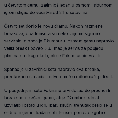
u četvrtom gemu, zatim još jedan u osmom i sigurnom
igrom stigao do vodstva od 2:1 u setovima.
Četvrti set donio je novu dramu. Nakon razmjene
breakova, oba tenisera su neko vrijeme sigurno
servirala, a onda je Džumhur u osmom gemu napravio
veliki break i poveo 5:3. Imao je servis za pobjedu i
plasman u drugo kolo, ali se Fokina uspio vratiti.
Španac je u završnici seta napravio dva breaka,
preokrenuo situaciju i odveo meč u odlučujući peti set.
U posljednjem setu Fokina je prvi došao do prednosti
breakom u trećem gemu, ali je Džumhur odmah
uzvratio i ostao u igri. Ipak, ključni trenutak desio se u
sedmom gemu, kada je bh. teniser ponovo izgubio