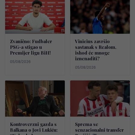
Zvanično: Fudbaler
Vinicius završio
PSG-a stigao u
sastanak s Realom,
Premijer ligu BiH!
ishod će mnoge
iznenaditi?
05/08/2026
05/08/2026
Kontroverzni gazda s
Sprema se
Balkana o Jovi Lukiću:
senzacionalni transfer