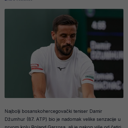
Najbolji bosanskohercegovački teniser Damir
Džumhur (87. ATP) bio je nadomak velike senzacije u
prvom kolu Roland Garrosa, ali je nakon više od četiri