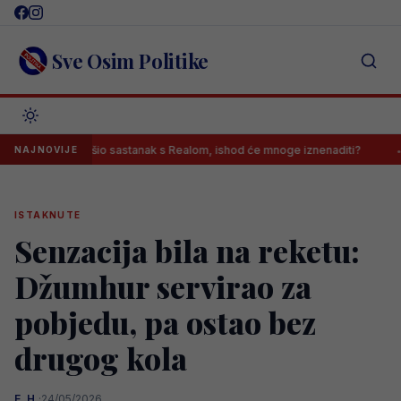
Skip
to
content
Sve Osim Politike
icius završio sastanak s Realom, ishod će mnoge iznenaditi?
Kontro
NAJNOVIJE
ISTAKNUTE
Senzacija bila na reketu:
Džumhur servirao za
pobjedu, pa ostao bez
drugog kola
E. H.
·
24/05/2026