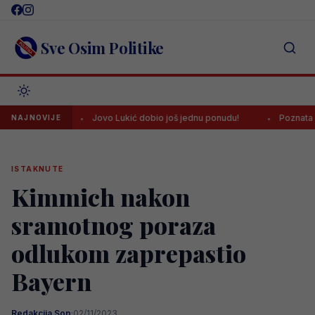
Skip
to
content
Sve Osim Politike
ne!
Jovo Lukić dobio još jednu ponudu!
Poznata lista sudij
NAJNOVIJE
ISTAKNUTE
Kimmich nakon
sramotnog poraza
odlukom zaprepastio
Bayern
Redakcija Sop
·
02/11/2023