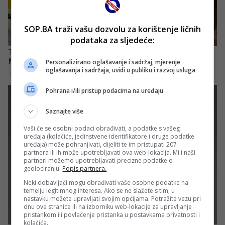
SOP.BA traži vašu dozvolu za korištenje ličnih
podataka za sljedeće:
Personalizirano oglašavanje i sadržaj, mjerenje
oglašavanja i sadržaja, uvidi u publiku i razvoj usluga
Pohrana i/ili pristup podacima na uređaju
Saznajte više
Vaši će se osobni podaci obrađivati, a podatke s vašeg
uređaja (kolačiće, jedinstvene identifikatore i druge podatke
uređaja) može pohranjivati, dijeliti te im pristupati 207
partnera ili ih može upotrebljavati ova web-lokacija. Mi i naši
partneri možemo upotrebljavati precizne podatke o
geolociranju.
Popis partnera.
Neki dobavljači mogu obrađivati vaše osobne podatke na
temelju legitimnog interesa. Ako se ne slažete s tim, u
nastavku možete upravljati svojim opcijama. Potražite vezu pri
dnu ove stranice ili na izborniku web-lokacije za upravljanje
pristankom ili povlačenje pristanka u postavkama privatnosti i
kolačića.