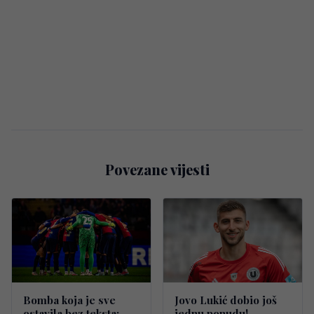
Povezane vijesti
Bomba koja je sve
Jovo Lukić dobio još
ostavila bez teksta:
jednu ponudu!