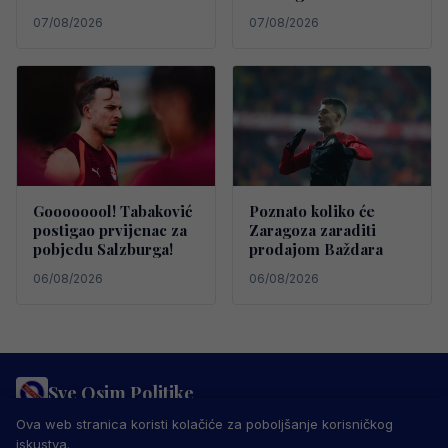
07/08/2026
07/08/2026
Goooooool! Tabaković
Poznato koliko će
postigao prvijenac za
Zaragoza zaraditi
pobjedu Salzburga!
prodajom Baždara
06/08/2026
06/08/2026
Sve Osim Politike
PRAVILA PRIVATNOSTI
MARKETING
USLOVI KORIŠTENJA
Ova web stranica koristi kolačiće za poboljšanje korisničkog
IMPRESSUM
KONTAKT
iskustva.