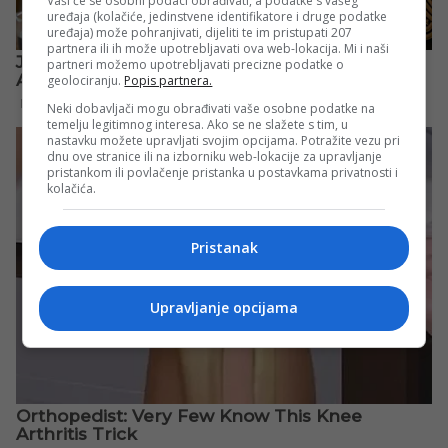
Vaši će se osobni podaci obrađivati, a podatke s vašeg
uređaja (kolačiće, jedinstvene identifikatore i druge podatke
uređaja) može pohranjivati, dijeliti te im pristupati 207
partnera ili ih može upotrebljavati ova web-lokacija. Mi i naši
partneri možemo upotrebljavati precizne podatke o
geolociranju.
Popis partnera.
Neki dobavljači mogu obrađivati vaše osobne podatke na
temelju legitimnog interesa. Ako se ne slažete s tim, u
nastavku možete upravljati svojim opcijama. Potražite vezu pri
dnu ove stranice ili na izborniku web-lokacije za upravljanje
pristankom ili povlačenje pristanka u postavkama privatnosti i
kolačića.
Pristanak
Upravljanje opcijama