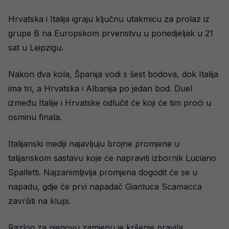
Hrvatska i Italija igraju ključnu utakmicu za prolaz iz
grupe B na Europskom prvenstvu u ponedjeljak u 21
sat u Leipzigu.
Nakon dva kola, Španija vodi s šest bodova, dok Italija
ima tri, a Hrvatska i Albanija po jedan bod. Duel
između Italije i Hrvatske odlučit će koji će tim proći u
osminu finala.
Italijanski mediji najavljuju brojne promjene u
talijanskom sastavu koje će napraviti izbornik Luciano
Spalletti. Najzanimljivija promjena dogodit će se u
napadu, gdje će prvi napadač Gianluca Scamacca
završiti na klupi.
Razlog za njegovu zamjenu je kršenje pravila