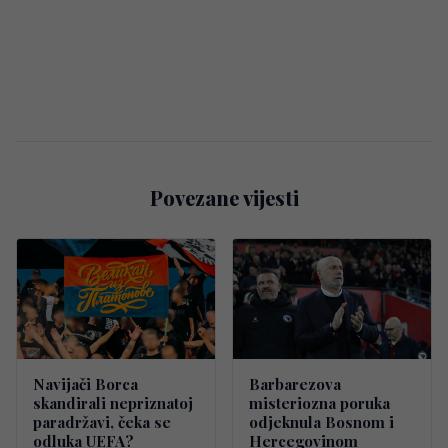
Povezane vijesti
Navijači Borca
Barbarezova
skandirali nepriznatoj
misteriozna poruka
paradržavi, čeka se
odjeknula Bosnom i
odluka UEFA?
Hercegovinom