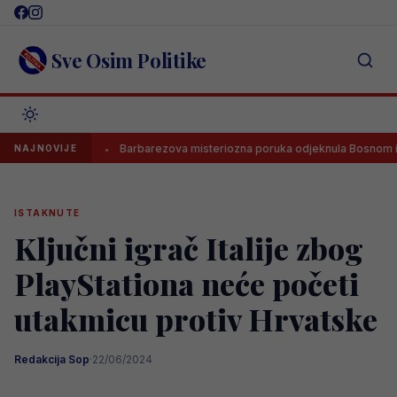
Skip
to
content
Sve Osim Politike
UEFA?
Barbarezova misteriozna poruka odjeknula Bosnom i Herce
NAJNOVIJE
ISTAKNUTE
Ključni igrač Italije zbog
PlayStationa neće početi
utakmicu protiv Hrvatske
Redakcija Sop
·
22/06/2024