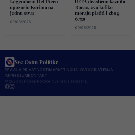
Legendarni Del Piero
UEFA drastično kaznila
upozorio Kerima na
Borac, evo koliko
jednu stvar
moraju platiti i zbog
čega
09/08/2026
09/08/2026
Sve Osim Politike
PRAVILA PRIVATNOSTI
MARKETING
USLOVI KORIŠTENJA
IMPRESSUM
KONTAKT
© 2026 Sve Osim Politike. Sva prava zadržana.