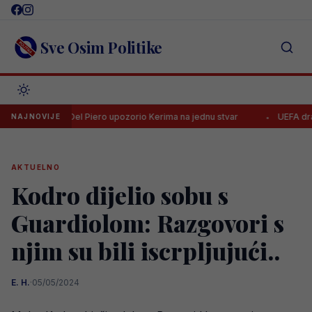
Skip
to
content
Sve Osim Politike
el Piero upozorio Kerima na jednu stvar
UEFA drastično kaznila Bor
NAJNOVIJE
AKTUELNO
Kodro dijelio sobu s
Guardiolom: Razgovori s
njim su bili iscrpljujući..
E. H.
·
05/05/2024