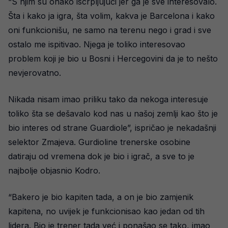
“S njim su onako iscrpljujući jer ga je sve interesovalo.
Šta i kako ja igra, šta volim, kakva je Barcelona i kako
oni funkcionišu, ne samo na terenu nego i grad i sve
ostalo me ispitivao. Njega je toliko interesovao
problem koji je bio u Bosni i Hercegovini da je to nešto
nevjerovatno.
Nikada nisam imao priliku tako da nekoga interesuje
toliko šta se dešavalo kod nas u našoj zemlji kao što je
bio interes od strane Guardiole”, ispričao je nekadašnji
selektor Zmajeva. Gurdioline trenerske osobine
datiraju od vremena dok je bio i igrač, a sve to je
najbolje objasnio Kodro.
“Bakero je bio kapiten tada, a on je bio zamjenik
kapitena, no uvijek je funkcionisao kao jedan od tih
lidera. Bio je trener tada već i ponašao se tako, imao