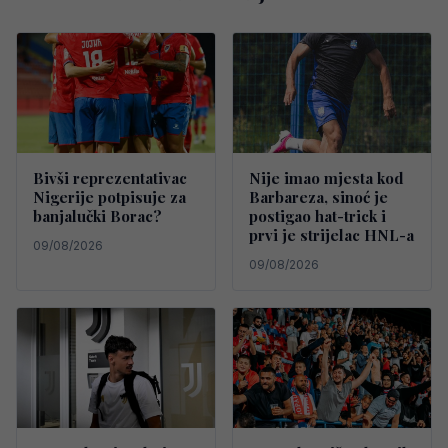
Bivši reprezentativac
Nije imao mjesta kod
Nigerije potpisuje za
Barbareza, sinoć je
banjalučki Borac?
postigao hat-trick i
prvi je strijelac HNL-a
09/08/2026
09/08/2026