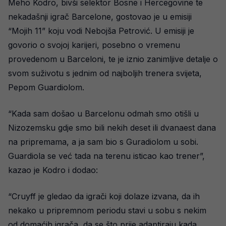
Meho Kodro, bivši selektor Bosne i Hercegovine te
nekadašnji igrač Barcelone, gostovao je u emisiji
“Mojih 11” koju vodi Nebojša Petrović. U emisiji je
govorio o svojoj karijeri, posebno o vremenu
provedenom u Barceloni, te je iznio zanimljive detalje o
svom suživotu s jednim od najboljih trenera svijeta,
Pepom Guardiolom.
“Kada sam došao u Barcelonu odmah smo otišli u
Nizozemsku gdje smo bili nekih deset ili dvanaest dana
na pripremama, a ja sam bio s Guradiolom u sobi.
Guardiola se već tada na terenu isticao kao trener”,
kazao je Kodro i dodao:
“Cruyff je gledao da igrači koji dolaze izvana, da ih
nekako u pripremnom periodu stavi u sobu s nekim
od domaćih igrača, da se što prije adaptiraju kada