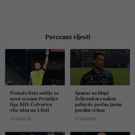
Povezane vijesti
Poznata lista sudija za
Španac na klupi
novu sezonu Premijer
Željezničara nakon
lige BiH: Četvorica
pobjede poslao jasnu
više nisu na A listi
poruku svima
07/08/2026
07/08/2026