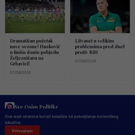
Dramatičan početak
Litvanci u velikim
nove sezone! Husković
problemima pred duel
u finišu donio pobjedu
protiv BiH
Željezničaru na
07/08/2026
Grbavici!
07/08/2026
Sve Osim Politike
PRAVILA PRIVATNOSTI
MARKETING
USLOVI KORIŠTENJA
Ova web stranica koristi kolačiće za poboljšanje korisničkog
IMPRESSUM
KONTAKT
iskustva.
© 2026 Sve Osim Politike. Sva prava zadržana.
Prihvatam