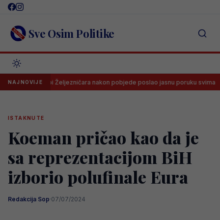
Skip
to
content
Sve Osim Politike
na klupi Željezničara nakon pobjede poslao jasnu poruku svima
Dr
NAJNOVIJE
ISTAKNUTE
Koeman pričao kao da je
sa reprezentacijom BiH
izborio polufinale Eura
Redakcija Sop
·
07/07/2024