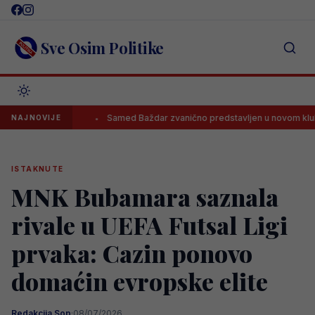
Skip
to
content
Sve Osim Politike
psovati”
Samed Baždar zvanično predstavljen u novom klubu
NAJNOVIJE
ISTAKNUTE
MNK Bubamara saznala
rivale u UEFA Futsal Ligi
prvaka: Cazin ponovo
domaćin evropske elite
Redakcija Sop
·
08/07/2026