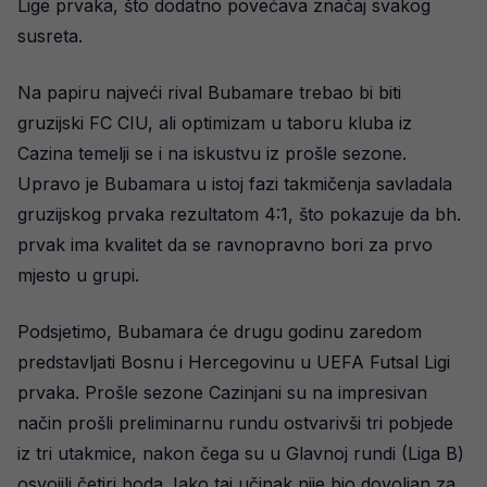
Lige prvaka, što dodatno povećava značaj svakog
susreta.
Na papiru najveći rival Bubamare trebao bi biti
gruzijski FC CIU, ali optimizam u taboru kluba iz
Cazina temelji se i na iskustvu iz prošle sezone.
Upravo je Bubamara u istoj fazi takmičenja savladala
gruzijskog prvaka rezultatom 4:1, što pokazuje da bh.
prvak ima kvalitet da se ravnopravno bori za prvo
mjesto u grupi.
Podsjetimo, Bubamara će drugu godinu zaredom
predstavljati Bosnu i Hercegovinu u UEFA Futsal Ligi
prvaka. Prošle sezone Cazinjani su na impresivan
način prošli preliminarnu rundu ostvarivši tri pobjede
iz tri utakmice, nakon čega su u Glavnoj rundi (Liga B)
osvojili četiri boda. Iako taj učinak nije bio dovoljan za