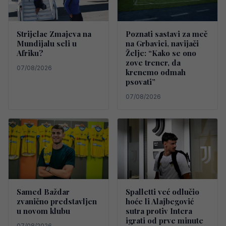
Strijelac Zmajeva na
Poznati sastavi za meč
Mundijalu seli u
na Grbavici, navijači
Afriku?
Želje: “Kako se ono
zove trener, da
07/08/2026
krenemo odmah
psovati”
07/08/2026
Samed Baždar
Spalletti već odlučio
zvanično predstavljen
hoće li Alajbegović
u novom klubu
sutra protiv Intera
igrati od prve minute
07/08/2026