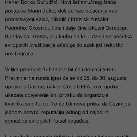
trener Borko Surudžić. Novi šef stručnog štaba
postao je Marin Jukić, dok su kao pojačanja već
predstavljeni Kadić, Nikolić i brazilski futsaler
Pedrinho. Okosnicu tima i dalje čine iskusni Osredkar,
Bundavica i Gosto, a u klubu ne kriju da se do početka
evropskih kvalifikacija očekuje dolazak još nekoliko
novih igrača.
Velika prednost Bubamare bit će i domaći teren.
Preliminarna runda igrat će se od 25. do 30. augusta
upravo u Cazinu, nakon što je UEFA i ove godine
ukazala povjerenje bh. prvaku da organizuje
kvalifikacioni turnir. To će biti nova prilika da Cazin još
jednom potvrdi reputaciju jednog od najboljih
domaćina evropskih futsal događaja.
Uz podršku domaće publike i iskustvo stečeno prošle