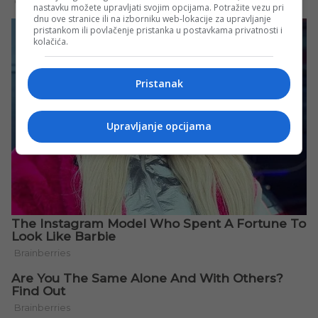
nastavku možete upravljati svojim opcijama. Potražite vezu pri
dnu ove stranice ili na izborniku web-lokacije za upravljanje
pristankom ili povlačenje pristanka u postavkama privatnosti i
kolačića.
Pristanak
Upravljanje opcijama