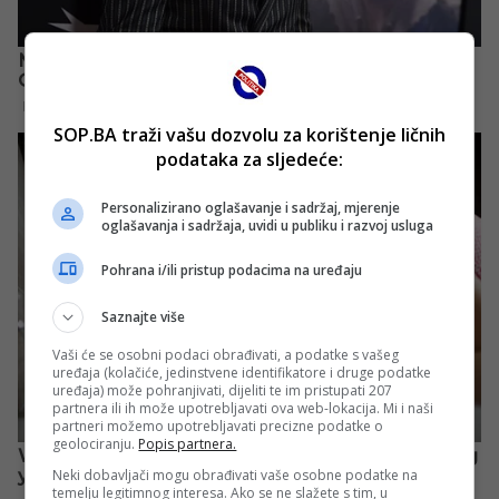
SOP.BA traži vašu dozvolu za korištenje ličnih
podataka za sljedeće:
Personalizirano oglašavanje i sadržaj, mjerenje
oglašavanja i sadržaja, uvidi u publiku i razvoj usluga
Pohrana i/ili pristup podacima na uređaju
Saznajte više
Vaši će se osobni podaci obrađivati, a podatke s vašeg
uređaja (kolačiće, jedinstvene identifikatore i druge podatke
uređaja) može pohranjivati, dijeliti te im pristupati 207
partnera ili ih može upotrebljavati ova web-lokacija. Mi i naši
partneri možemo upotrebljavati precizne podatke o
geolociranju.
Popis partnera.
Neki dobavljači mogu obrađivati vaše osobne podatke na
temelju legitimnog interesa. Ako se ne slažete s tim, u