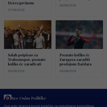
Hercegovinom
06/08/2026
07/08/2026
Salah potpisao za
Poznato koliko će
Trabzonspor, poznato
Zaragoza zaraditi
koliko će zarađivati
prodajom Baždara
06/08/2026
06/08/2026
Sve Osim Politike
PRAVILA PRIVATNOSTI
MARKETING
USLOVI KORIŠTENJA
Ova web stranica koristi kolačiće za poboljšanje korisničkog