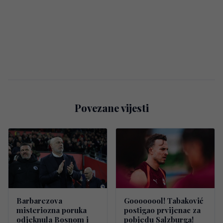
Povezane vijesti
Barbarezova
Goooooool! Tabaković
misteriozna poruka
postigao prvijenac za
odjeknula Bosnom i
pobjedu Salzburga!