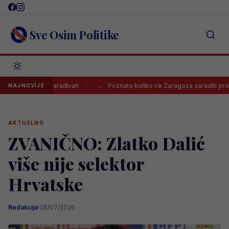
Skip
to
content
Sve Osim Politike
liko će zarađivati
Poznato koliko će Zaragoza zaraditi prodajom 
NAJNOVIJE
AKTUELNO
ZVANIČNO: Zlatko Dalić
više nije selektor
Hrvatske
Redakcija
·
08/07/2026