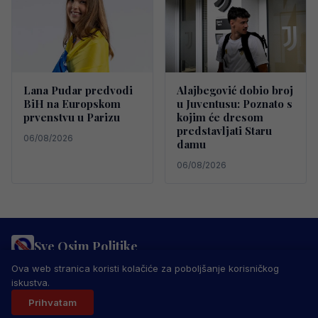
Lana Pudar predvodi
Alajbegović dobio broj
BiH na Europskom
u Juventusu: Poznato s
prvenstvu u Parizu
kojim će dresom
predstavljati Staru
06/08/2026
damu
06/08/2026
Sve Osim Politike
PRAVILA PRIVATNOSTI
MARKETING
USLOVI KORIŠTENJA
Ova web stranica koristi kolačiće za poboljšanje korisničkog
IMPRESSUM
KONTAKT
iskustva.
© 2026 Sve Osim Politike. Sva prava zadržana.
Prihvatam