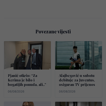
Povezane vijesti
Pjanić otkrio: “Za
Alajbegović u subotu
Kerima je bilo i
debituje za Juventus,
bogatijih ponuda, ali..”
osiguran TV prijenos
06/08/2026
06/08/2026