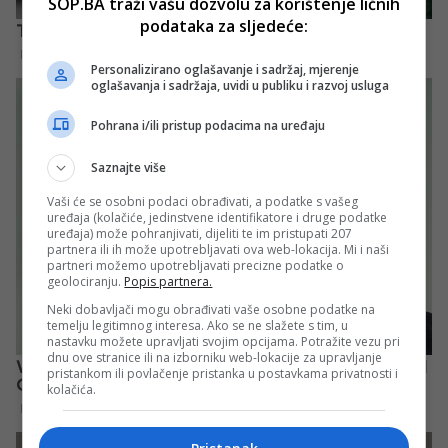
SOP.BA traži vašu dozvolu za korištenje ličnih
podataka za sljedeće:
Personalizirano oglašavanje i sadržaj, mjerenje
oglašavanja i sadržaja, uvidi u publiku i razvoj usluga
Pohrana i/ili pristup podacima na uređaju
Saznajte više
Vaši će se osobni podaci obrađivati, a podatke s vašeg
uređaja (kolačiće, jedinstvene identifikatore i druge podatke
uređaja) može pohranjivati, dijeliti te im pristupati 207
partnera ili ih može upotrebljavati ova web-lokacija. Mi i naši
partneri možemo upotrebljavati precizne podatke o
geolociranju.
Popis partnera.
Neki dobavljači mogu obrađivati vaše osobne podatke na
temelju legitimnog interesa. Ako se ne slažete s tim, u
nastavku možete upravljati svojim opcijama. Potražite vezu pri
dnu ove stranice ili na izborniku web-lokacije za upravljanje
pristankom ili povlačenje pristanka u postavkama privatnosti i
kolačića.