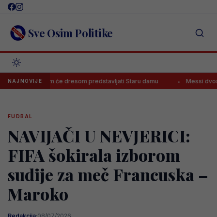
Skip
to
content
Sve Osim Politike
o s kojim će dresom predstavljati Staru damu
Messi dvostruki stri
NAJNOVIJE
FUDBAL
NAVIJAČI U NEVJERICI:
FIFA šokirala izborom
sudije za meč Francuska –
Maroko
Redakcija
·
08/07/2026