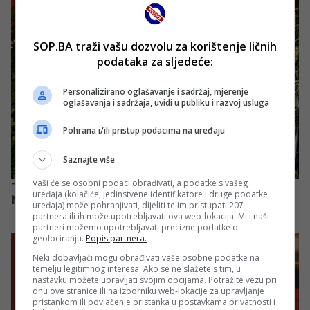
SOP.BA traži vašu dozvolu za korištenje ličnih
podataka za sljedeće:
Personalizirano oglašavanje i sadržaj, mjerenje
oglašavanja i sadržaja, uvidi u publiku i razvoj usluga
Pohrana i/ili pristup podacima na uređaju
Saznajte više
Vaši će se osobni podaci obrađivati, a podatke s vašeg
uređaja (kolačiće, jedinstvene identifikatore i druge podatke
uređaja) može pohranjivati, dijeliti te im pristupati 207
partnera ili ih može upotrebljavati ova web-lokacija. Mi i naši
partneri možemo upotrebljavati precizne podatke o
geolociranju.
Popis partnera.
Neki dobavljači mogu obrađivati vaše osobne podatke na
temelju legitimnog interesa. Ako se ne slažete s tim, u
nastavku možete upravljati svojim opcijama. Potražite vezu pri
dnu ove stranice ili na izborniku web-lokacije za upravljanje
pristankom ili povlačenje pristanka u postavkama privatnosti i