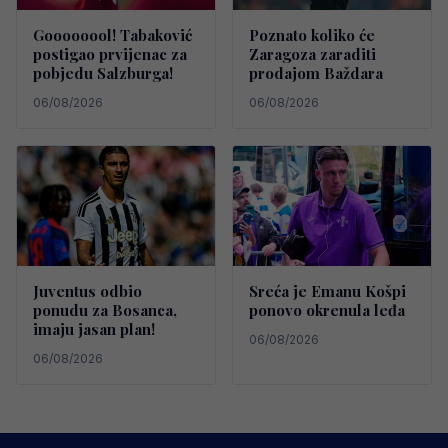
Goooooool! Tabaković
Poznato koliko će
postigao prvijenac za
Zaragoza zaraditi
pobjedu Salzburga!
prodajom Baždara
06/08/2026
06/08/2026
Juventus odbio
Sreća je Emanu Košpi
ponudu za Bosanca,
ponovo okrenula leđa
imaju jasan plan!
06/08/2026
06/08/2026