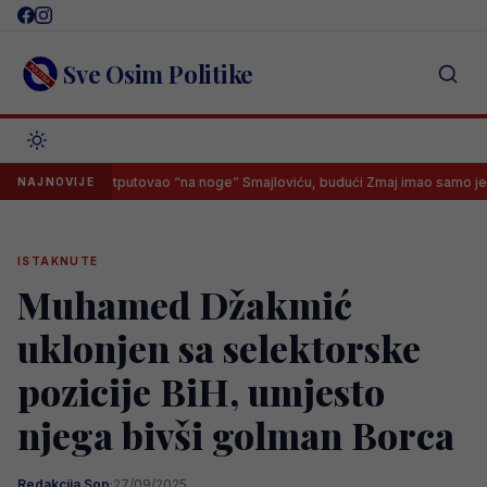
Skip
to
content
Sve Osim Politike
dske otputovao “na noge” Smajloviću, budući Zmaj imao samo jedan odgo
NAJNOVIJE
ISTAKNUTE
Muhamed Džakmić
uklonjen sa selektorske
pozicije BiH, umjesto
njega bivši golman Borca
Redakcija Sop
·
27/09/2025